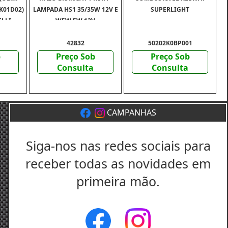
K01D02)
LAMPADA HS1 35/35W 12V E
SUPERLIGHT
ELLI
W5W 5W 12V
42832
50202K0BP001
b
Preço Sob
Preço Sob
Consulta
Consulta
CAMPANHAS
Siga-nos nas redes sociais para
receber todas as novidades em
primeira mão.