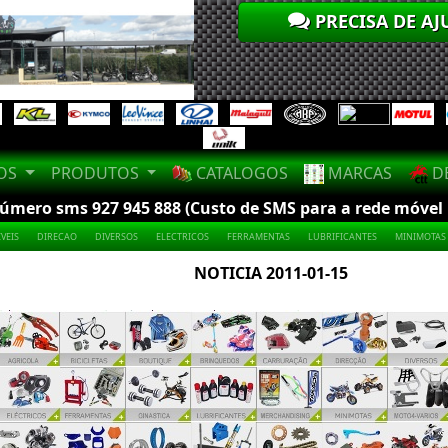
PRECISA DE AJ
LOS
PRODUTOS
CATALOGOS
MARCAS
DE
mero sms 927 945 888 (Custo de SMS para a rede móvel na
VEIS
DIRECAO
DIVERSOS
ELECTRICOS
FERRAMENTAS
LUBRIFICANTES
MINIMOTAS
NOTICIA 2011-01-15