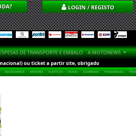
UDA?
LOGIN / REGISTO
SPESAS DE TRANSPORTE E EMBALO
A MOTONEWS
cional) ou ticket a partir site, obrigado
MOTO4.VARIOS
MOTORES
PLASTICOS
RODAS
SUSPENSAO
TRANSMISSAO
TRA