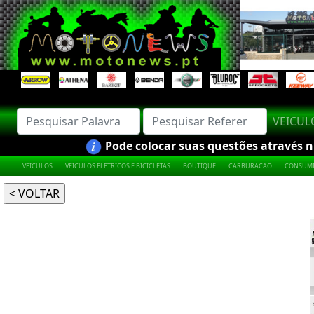
VEICU
Pode colocar suas questões através nú
VEICULOS
VEICULOS ELETRICOS E BICICLETAS
BOUTIQUE
CARBURACAO
CONSUMI