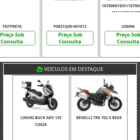
16700K01D01/16700
- MAGNETI MAR
TNTPRETA
P0821Q00-601012
228096
Preço Sob
Preço Sob
Preço So
Consulta
Consulta
Consulta
VEICULOS EM DESTAQUE
LINHAI BUCK ADV 125
BENELLI TRK 702 X BEGE
CINZA