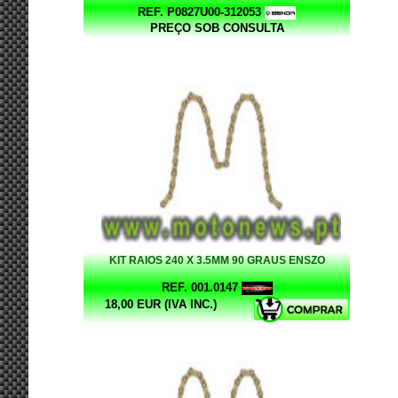
REF. P0827U00-312053
PREÇO SOB CONSULTA
KIT RAIOS 240 X 3.5MM 90 GRAUS ENSZO
REF. 001.0147
18,00 EUR (IVA INC.)