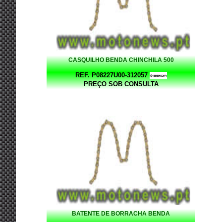
CASQUILHO BENDA CHINCHILA 500
REF. P08227U00-312057
PREÇO SOB CONSULTA
BATENTE DE BORRACHA BENDA