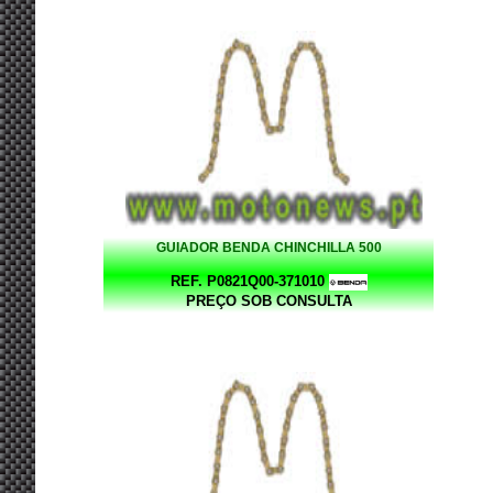
GUIADOR BENDA CHINCHILLA 500
REF. P0821Q00-371010
PREÇO SOB CONSULTA