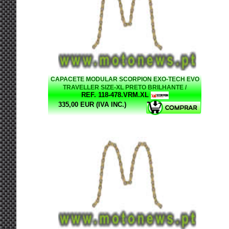
CAPACETE MODULAR SCORPION EXO-TECH EVO
TRAVELLER SIZE-XL PRETO BRILHANTE /
REF. 118-478.VRM.XL
VERMELHO
335,00 EUR (IVA INC.)