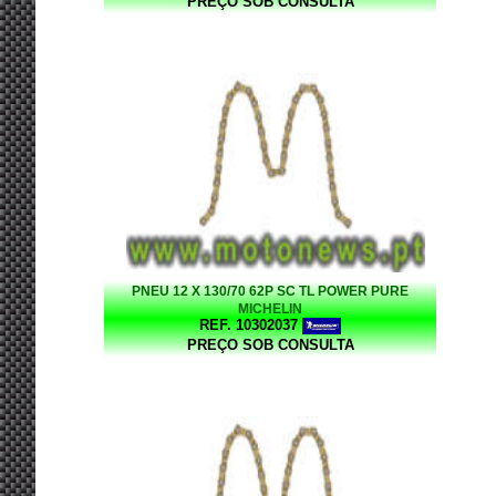
PREÇO SOB CONSULTA
PNEU 12 X 130/70 62P SC TL POWER PURE
MICHELIN
REF. 10302037
PREÇO SOB CONSULTA