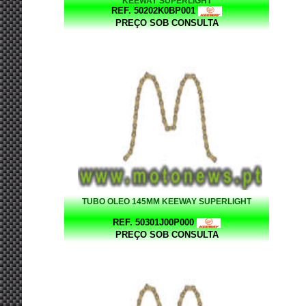
KEEWAY SUPERLIGHT
REF. 50202K0BP001
PREÇO SOB CONSULTA
TUBO OLEO 145MM KEEWAY SUPERLIGHT
REF. 50301J00P000
PREÇO SOB CONSULTA