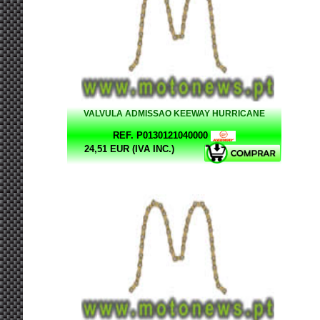
VALVULA ADMISSAO KEEWAY HURRICANE
REF. P0130121040000
24,51 EUR (IVA INC.)