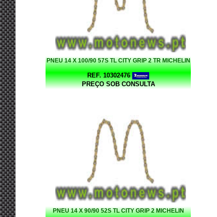
PNEU 14 X 100/90 57S TL CITY GRIP 2 TR MICHELIN
REF. 10302476
PREÇO SOB CONSULTA
PNEU 14 X 90/90 52S TL CITY GRIP 2 MICHELIN