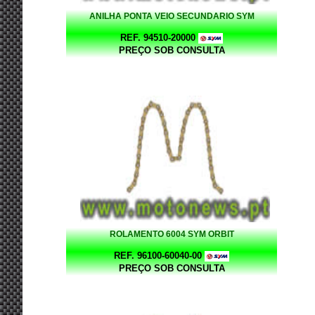
ANILHA PONTA VEIO SECUNDARIO SYM
REF. 94510-20000
PREÇO SOB CONSULTA
ROLAMENTO 6004 SYM ORBIT
REF. 96100-60040-00
PREÇO SOB CONSULTA