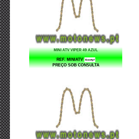
MINI ATV VIPER 49 AZUL
REF. MINIATV
PREÇO SOB CONSULTA