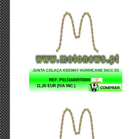
JUNTA COLAÇA KEEWAY HURRICANE 50CC E5
REF. P0131600970000
11,20 EUR (IVA INC.)