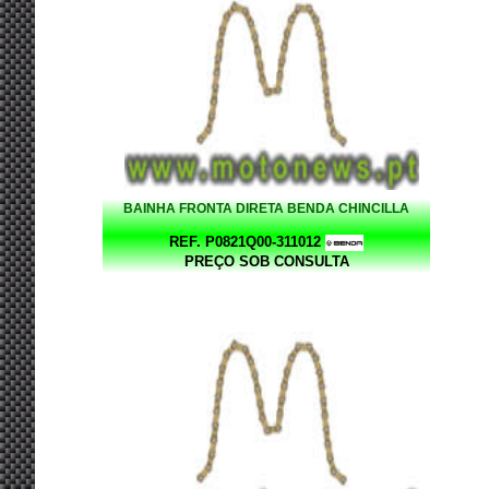
BAINHA FRONTA DIRETA BENDA CHINCILLA
REF. P0821Q00-311012
PREÇO SOB CONSULTA