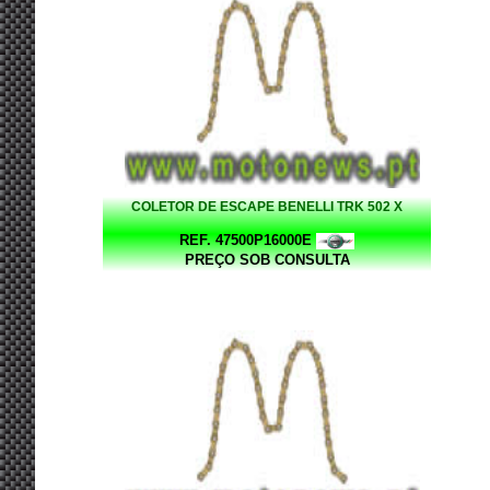
COLETOR DE ESCAPE BENELLI TRK 502 X
REF. 47500P16000E
PREÇO SOB CONSULTA