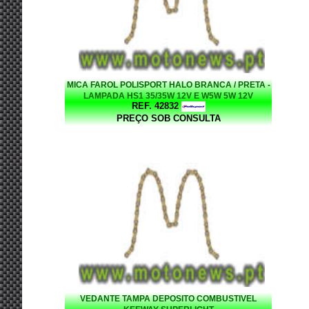
MICA FAROL POLISPORT HALO BRANCA / PRETA -
LAMPADA HS1 35/35W 12V E W5W 5W 12V
REF. 42832
PREÇO SOB CONSULTA
VEDANTE TAMPA DEPOSITO COMBUSTIVEL