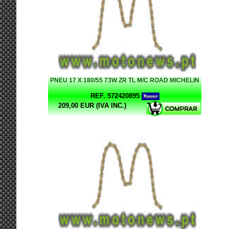
PNEU 17 X 180/55 73W ZR TL M/C ROAD MICHELIN
REF. 572420895
209,00 EUR (IVA INC.)