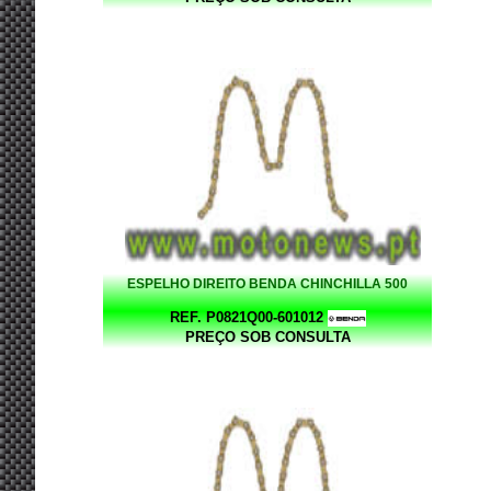
ESPELHO DIREITO BENDA CHINCHILLA 500
REF. P0821Q00-601012
PREÇO SOB CONSULTA