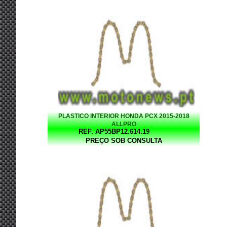
PLASTICO INTERIOR HONDA PCX 2015-2018
ALLPRO
REF. AP55BP12.614.19
PREÇO SOB CONSULTA