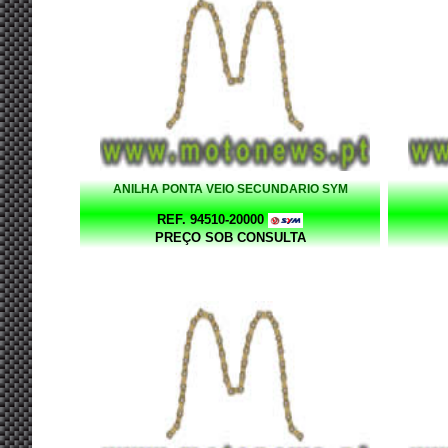
ANILHA PONTA VEIO SECUNDARIO SYM
REF. 94510-20000
PREÇO SOB CONSULTA