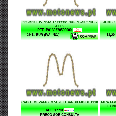
SEGMENTOS PISTAO KEEWAY HURRICANE 50CC
JUNTA 
4T E5
REF. P0130330500000
29,11 EUR (IVA INC.)
11,20
CABO EMBRAIAGEM SUZUKI BANDIT 600 DE 1998
MICA FAR
LAMP
REF. 17701
PREÇO SOB CONSULTA