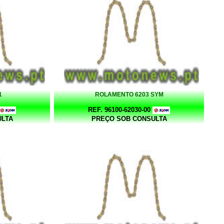
1
ROLAMENTO 6203 SYM
REF. 96100-62030-00
ULTA
PREÇO SOB CONSULTA