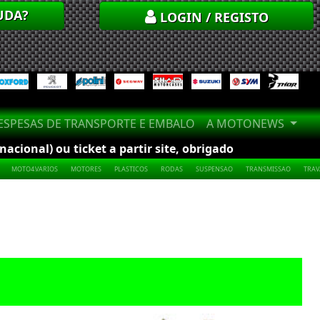
UDA?
LOGIN / REGISTO
SPESAS DE TRANSPORTE E EMBALO
A MOTONEWS
cional) ou ticket a partir site, obrigado
MOTO4.VARIOS
MOTORES
PLASTICOS
RODAS
SUSPENSAO
TRANSMISSAO
TRA