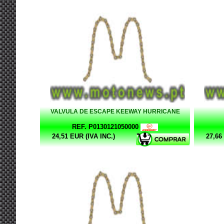
VALVULA DE ESCAPE KEEWAY HURRICANE
REF. P0130121050000
24,51 EUR (IVA INC.)
27,66