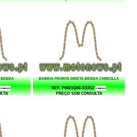
 BENDA
BAINHA FRONTA DIRETA BENDA CHINCILLA
REF. P0821Q00-311012
ULTA
PREÇO SOB CONSULTA