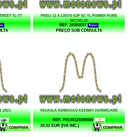
STREET TL-TT
PNEU 12 X 130/70 62P SC TL POWER PURE
MICHELIN
REF. 10302037
ULTA
PREÇO SOB CONSULTA
1 2021
VALVULA ADMISSAO KEEWAY HURRICANE
REF. P0130121040000
24,51 EUR (IVA INC.)