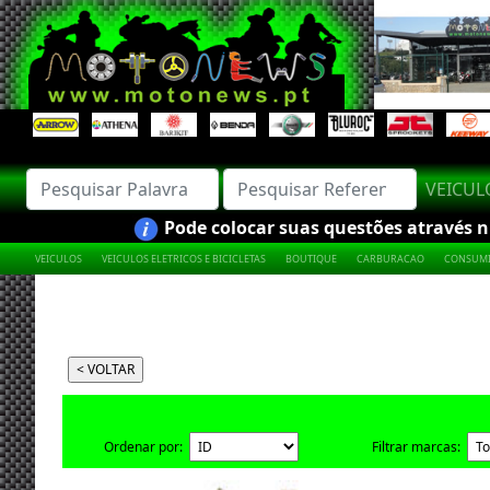
VEICU
Pode colocar suas questões através nú
VEICULOS
VEICULOS ELETRICOS E BICICLETAS
BOUTIQUE
CARBURACAO
CONSUMI
Ordenar por:
Filtrar marcas: