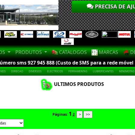
PRECISA DE AJ
LOS
PRODUTOS
CATALOGOS
MARCAS
DE
mero sms 927 945 888 (Custo de SMS para a rede móvel na
VEIS
DIRECAO
DIVERSOS
ELECTRICOS
FERRAMENTAS
LUBRIFICANTES
MINIMOTAS
ULTIMOS PRODUTOS
1
Páginas:
2