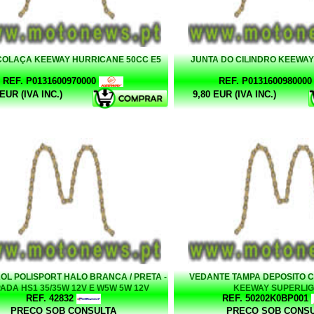
COLAÇA KEEWAY HURRICANE 50CC E5
JUNTA DO CILINDRO KEEWA
REF. P0131600970000
REF. P0131600980000
 EUR (IVA INC.)
9,80 EUR (IVA INC.)
OL POLISPORT HALO BRANCA / PRETA -
VEDANTE TAMPA DEPOSITO 
ADA HS1 35/35W 12V E W5W 5W 12V
KEEWAY SUPERLI
REF. 42832
REF. 50202K0BP001
PREÇO SOB CONSULTA
PREÇO SOB CONS