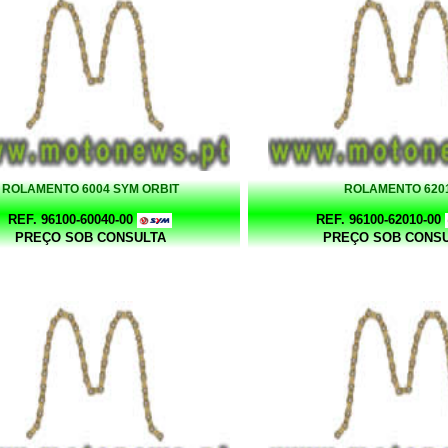
ROLAMENTO 6004 SYM ORBIT
ROLAMENTO 620
REF. 96100-60040-00
REF. 96100-62010-00
PREÇO SOB CONSULTA
PREÇO SOB CONS