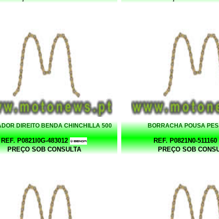
DOR DIREITO BENDA CHINCHILLA 500
BORRACHA POUSA PES
REF. P0821I0G-483012
REF. P0821N0-511160
PREÇO SOB CONSULTA
PREÇO SOB CONS