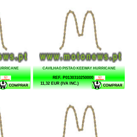
HURRICANE
CAVILHAO PISTAO KEEWAY HURRICANE
REF. P0130310250000
11,32 EUR (IVA INC.)