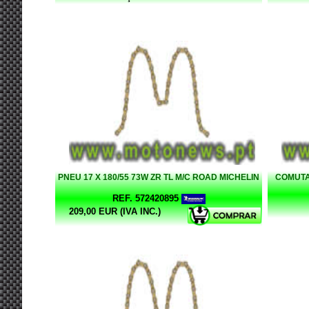
PNEU 17 X 180/55 73W ZR TL M/C ROAD MICHELIN
COMUTA
REF. 572420895
209,00 EUR (IVA INC.)