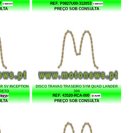
7
REF. P0827U00-312053
ULTA
PREÇO SOB CONSULTA
R SV INCEPTION
DISCO TRAVAO TRASEIRO SYM QUAD LANDER
PRETO
300
REF. 43520-RCA-000
ULTA
PREÇO SOB CONSULTA