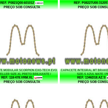
REF. P0821Q00-601012
REF. P08227U00-31205
PREÇO SOB CONSULTA
PREÇO SOB CONS
E MODULAR SCORPION EXO-TECH EVO
CAPACETE INTEGRAL MT BRAKE
ELLER SIZE-XL PRETO BRILHANTE /
SIZE-S AZUL MATE / 
REF. 118-478.VRM.XL
REF. 1346D18.AZ.S
VERMELHO
PREÇO SOB CONSULTA
PREÇO SOB CONS