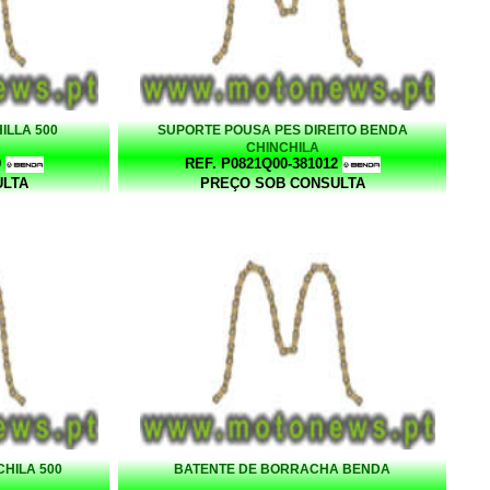
ILLA 500
SUPORTE POUSA PES DIREITO BENDA
CHINCHILA
0
REF. P0821Q00-381012
ULTA
PREÇO SOB CONSULTA
HILA 500
BATENTE DE BORRACHA BENDA