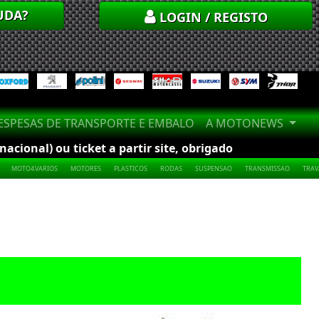
UDA?
LOGIN / REGISTO
SPESAS DE TRANSPORTE E EMBALO
A MOTONEWS
cional) ou ticket a partir site, obrigado
MOTO4.VARIOS
MOTORES
PLASTICOS
RODAS
SUSPENSAO
TRANSMISSAO
TRA