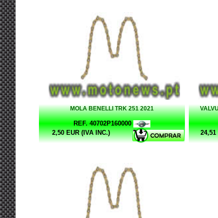
MOLA BENELLI TRK 251 2021
VALV
REF. 40702P160000
2,50 EUR (IVA INC.)
24,51