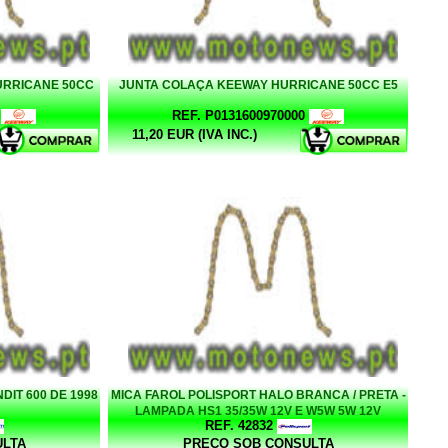
URRICANE 50CC
JUNTA COLAÇA KEEWAY HURRICANE 50CC E5
REF. P0131600970000
11,20 EUR (IVA INC.)
IT 600 DE 1998
MICA FAROL POLISPORT HALO BRANCA / PRETA -
LAMPADA HS1 35/35W 12V E W5W 5W 12V
REF. 42832
ULTA
PREÇO SOB CONSULTA