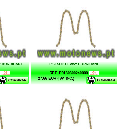
Y HURRICANE
PISTAO KEEWAY HURRICANE
REF. P0130300240000
27,66 EUR (IVA INC.)