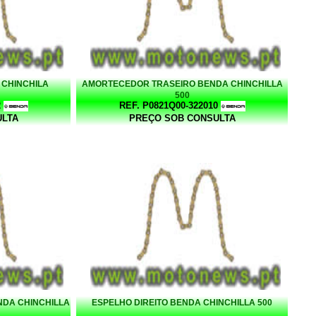
CHINCHILA
AMORTECEDOR TRASEIRO BENDA CHINCHILLA
500
2
REF. P0821Q00-322010
ULTA
PREÇO SOB CONSULTA
NDA CHINCHILLA
ESPELHO DIREITO BENDA CHINCHILLA 500