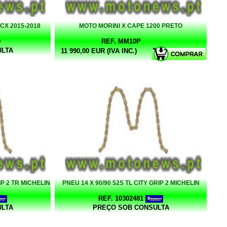
CX 2015-2018
MOTO MORINI X CAPE 1200 PRETO
9
REF. MM10P
ULTA
11 990,00 EUR (IVA INC.)
IP 2 TR MICHELIN
PNEU 14 X 90/90 52S TL CITY GRIP 2 MICHELIN
REF. 10302481
ULTA
PREÇO SOB CONSULTA