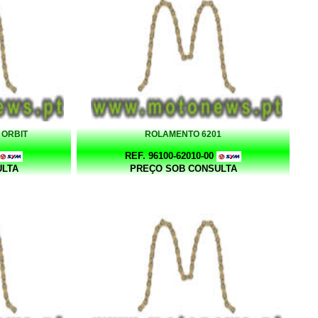
 ORBIT
ROLAMENTO 6201
REF. 96100-62010-00
ULTA
PREÇO SOB CONSULTA