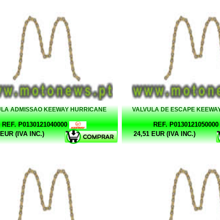
ULA ADMISSAO KEEWAY HURRICANE
VALVULA DE ESCAPE KEEWA
REF. P0130121040000
REF. P0130121050000
 EUR (IVA INC.)
24,51 EUR (IVA INC.)