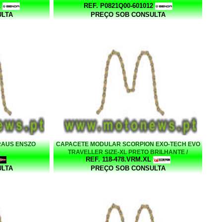
1
REF. P0821Q00-601012
ULTA
PREÇO SOB CONSULTA
GRAUS ENSZO
CAPACETE MODULAR SCORPION EXO-TECH EVO
TRAVELLER SIZE-XL PRETO BRILHANTE /
REF. 118-478.VRM.XL
VERMELHO
ULTA
PREÇO SOB CONSULTA