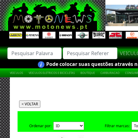
VEICU
Pode colocar suas questões através nú
VEICULOS
VEICULOS ELETRICOS E BICICLETAS
BOUTIQUE
CARBURACAO
CONSUMI
Ordenar por:
Filtrar marcas: