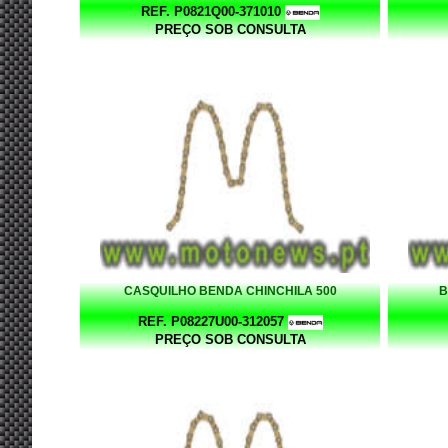
REF. P0821Q00-371010
PREÇO SOB CONSULTA
CASQUILHO BENDA CHINCHILA 500
B
REF. P08227U00-312057
PREÇO SOB CONSULTA