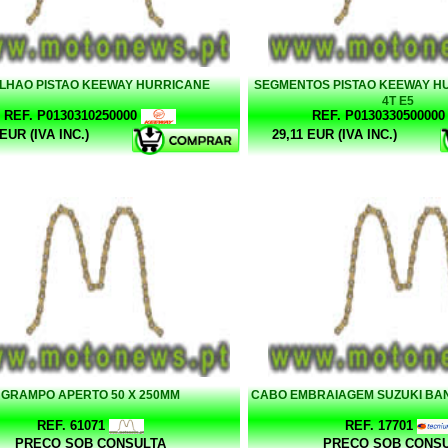
ILHAO PISTAO KEEWAY HURRICANE
SEGMENTOS PISTAO KEEWAY H
4T E5
REF. P0130310250000
REF. P0130330500000
 EUR (IVA INC.)
29,11 EUR (IVA INC.)
GRAMPO APERTO 50 X 250MM
CABO EMBRAIAGEM SUZUKI BAND
REF. 61071
REF. 17701
PREÇO SOB CONSULTA
PREÇO SOB CONS