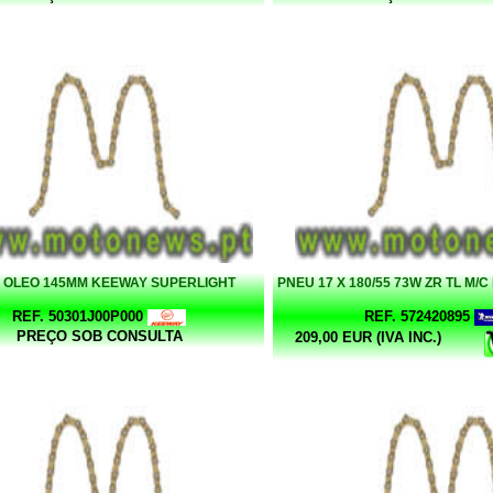
 OLEO 145MM KEEWAY SUPERLIGHT
PNEU 17 X 180/55 73W ZR TL M/
REF. 50301J00P000
REF. 572420895
PREÇO SOB CONSULTA
209,00 EUR (IVA INC.)