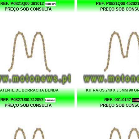
REF. P0821Q00-381012
REF. P0821Q00-45202
PREÇO SOB CONSULTA
PREÇO SOB CONS
ATENTE DE BORRACHA BENDA
KIT RAIOS 240 X 3.5MM 90 
REF. P0827U00-312053
REF. 001.0147
PREÇO SOB CONSULTA
PREÇO SOB CONS