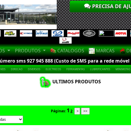
PRECISA DE AJ
LOS
PRODUTOS
CATALOGOS
MARCAS
DE
mero sms 927 945 888 (Custo de SMS para a rede móvel na
VEIS
DIRECAO
DIVERSOS
ELECTRICOS
FERRAMENTAS
LUBRIFICANTES
MINIMOTAS
ULTIMOS PRODUTOS
1
Páginas:
2