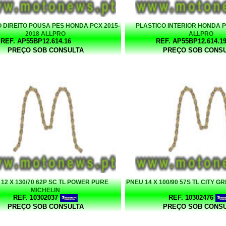
 DIREITO POUSA PES HONDA PCX 2015-
PLASTICO INTERIOR HONDA P
2018 ALLPRO
ALLPRO
REF. AP55BP12.614.16
REF. AP55BP12.614.1
PREÇO SOB CONSULTA
PREÇO SOB CONS
12 X 130/70 62P SC TL POWER PURE
PNEU 14 X 100/90 57S TL CITY GR
MICHELIN
REF. 10302037
REF. 10302476
PREÇO SOB CONSULTA
PREÇO SOB CONS