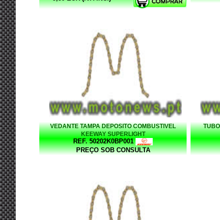
VEDANTE TAMPA DEPOSITO COMBUSTIVEL
TUBO
KEEWAY SUPERLIGHT
REF. 50202K0BP001
PREÇO SOB CONSULTA