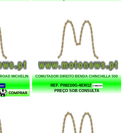
C ROAD MICHELIN
COMUTADOR DIREITO BENDA CHINCHILLA 500
REF. P0821I0G-483012
PREÇO SOB CONSULTA