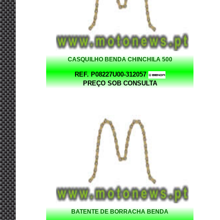
CASQUILHO BENDA CHINCHILA 500
REF. P08227U00-312057
PREÇO SOB CONSULTA
BATENTE DE BORRACHA BENDA