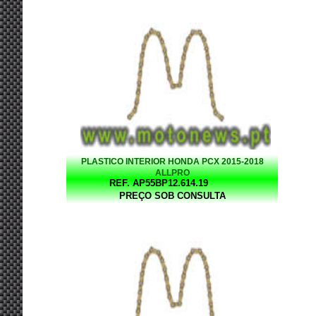
PLASTICO INTERIOR HONDA PCX 2015-2018
ALLPRO
REF. AP55BP12.614.19
PREÇO SOB CONSULTA