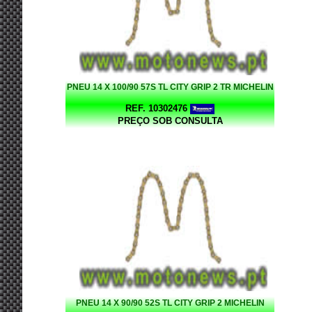
PNEU 14 X 100/90 57S TL CITY GRIP 2 TR MICHELIN
REF. 10302476
PREÇO SOB CONSULTA
PNEU 14 X 90/90 52S TL CITY GRIP 2 MICHELIN