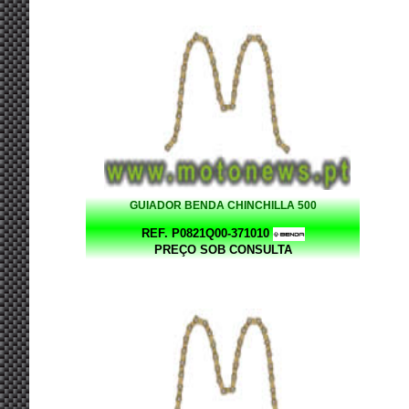
GUIADOR BENDA CHINCHILLA 500
REF. P0821Q00-371010
PREÇO SOB CONSULTA