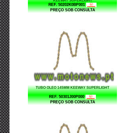
KEEWAY SUPERLIGHT
REF. 50202K0BP001
PREÇO SOB CONSULTA
TUBO OLEO 145MM KEEWAY SUPERLIGHT
REF. 50301J00P000
PREÇO SOB CONSULTA