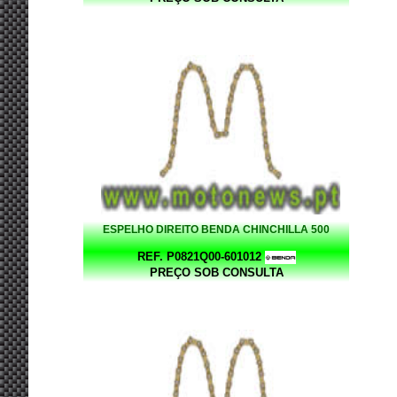
ESPELHO DIREITO BENDA CHINCHILLA 500
REF. P0821Q00-601012
PREÇO SOB CONSULTA