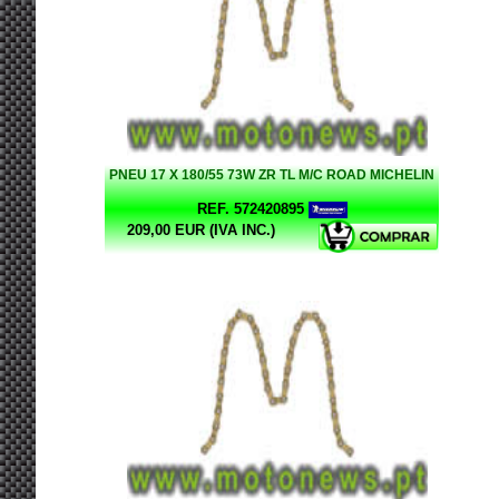
PNEU 17 X 180/55 73W ZR TL M/C ROAD MICHELIN
REF. 572420895
209,00 EUR (IVA INC.)