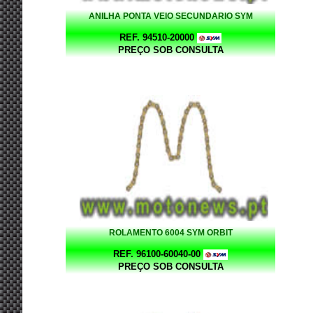
ANILHA PONTA VEIO SECUNDARIO SYM
REF. 94510-20000
PREÇO SOB CONSULTA
ROLAMENTO 6004 SYM ORBIT
REF. 96100-60040-00
PREÇO SOB CONSULTA