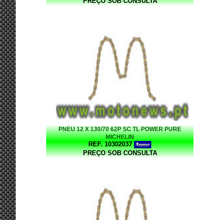
PREÇO SOB CONSULTA
PNEU 12 X 130/70 62P SC TL POWER PURE
MICHELIN
REF. 10302037
PREÇO SOB CONSULTA