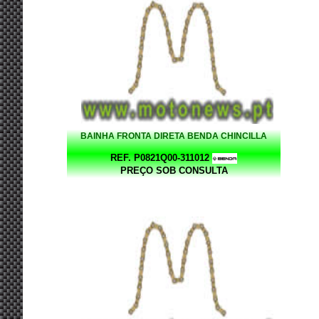
BAINHA FRONTA DIRETA BENDA CHINCILLA
REF. P0821Q00-311012
PREÇO SOB CONSULTA