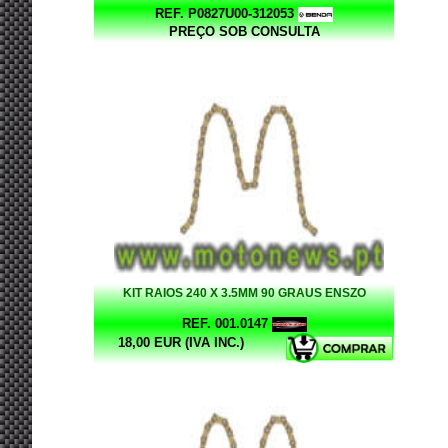
REF. P0827U00-312053
PREÇO SOB CONSULTA
KIT RAIOS 240 X 3.5MM 90 GRAUS ENSZO
REF. 001.0147
18,00 EUR (IVA INC.)