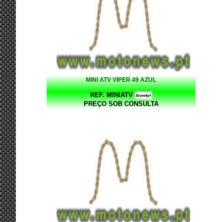
MINI ATV VIPER 49 AZUL
REF. MINIATV
PREÇO SOB CONSULTA