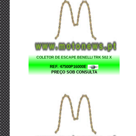
COLETOR DE ESCAPE BENELLI TRK 502 X
REF. 47500P16000E
PREÇO SOB CONSULTA