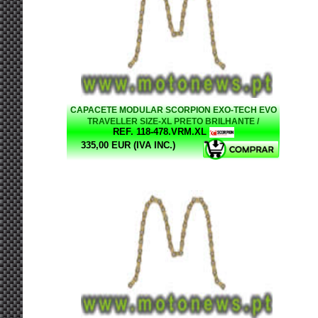
CAPACETE MODULAR SCORPION EXO-TECH EVO
TRAVELLER SIZE-XL PRETO BRILHANTE /
REF. 118-478.VRM.XL
VERMELHO
335,00 EUR (IVA INC.)