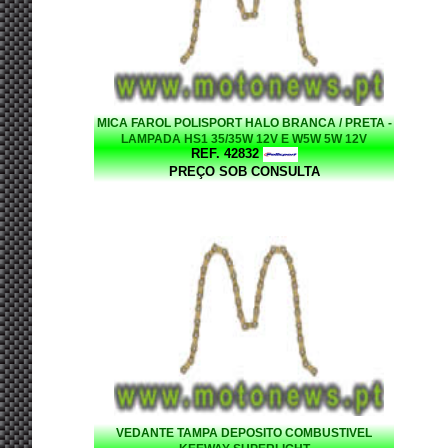
MICA FAROL POLISPORT HALO BRANCA / PRETA -
LAMPADA HS1 35/35W 12V E W5W 5W 12V
REF. 42832
PREÇO SOB CONSULTA
VEDANTE TAMPA DEPOSITO COMBUSTIVEL