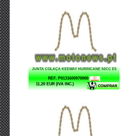
JUNTA COLAÇA KEEWAY HURRICANE 50CC E5
REF. P0131600970000
11,20 EUR (IVA INC.)