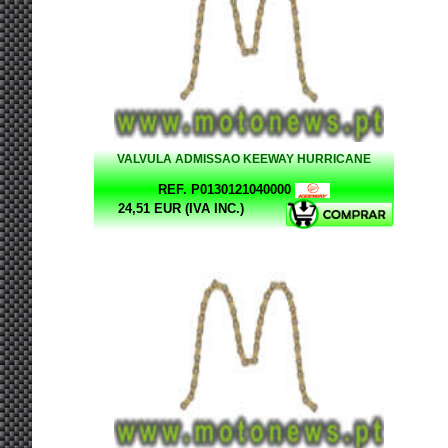
VALVULA ADMISSAO KEEWAY HURRICANE
REF. P0130121040000
24,51 EUR (IVA INC.)