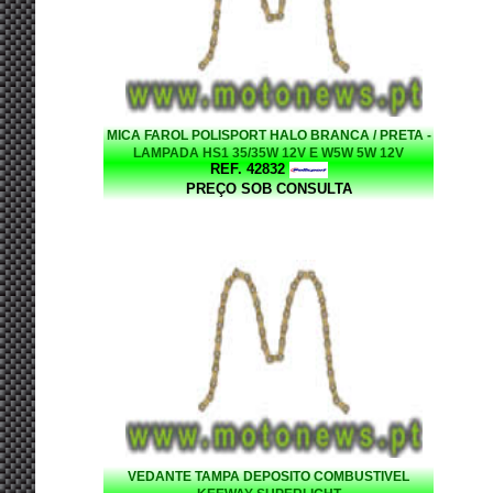
MICA FAROL POLISPORT HALO BRANCA / PRETA -
LAMPADA HS1 35/35W 12V E W5W 5W 12V
REF. 42832
PREÇO SOB CONSULTA
VEDANTE TAMPA DEPOSITO COMBUSTIVEL