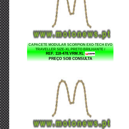
CAPACETE MODULAR SCORPION EXO-TECH EVO
TRAVELLER SIZE-XL PRETO BRILHANTE /
REF. 118-478.VRM.XL
VERMELHO
PREÇO SOB CONSULTA