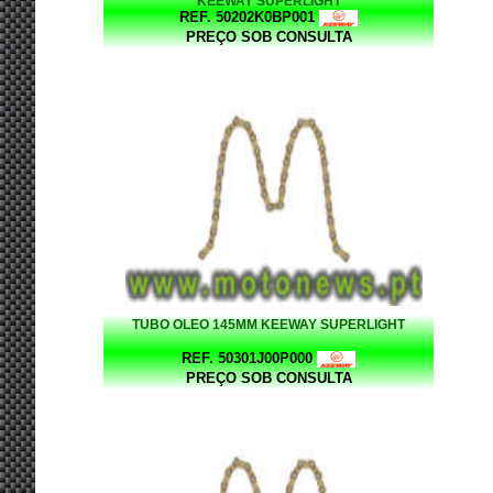
KEEWAY SUPERLIGHT
REF. 50202K0BP001
PREÇO SOB CONSULTA
TUBO OLEO 145MM KEEWAY SUPERLIGHT
REF. 50301J00P000
PREÇO SOB CONSULTA