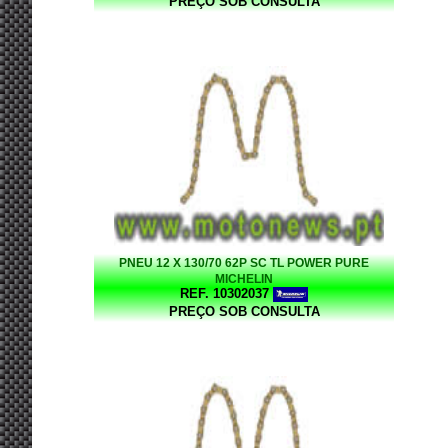
PREÇO SOB CONSULTA
PNEU 12 X 130/70 62P SC TL POWER PURE
MICHELIN
REF. 10302037
PREÇO SOB CONSULTA