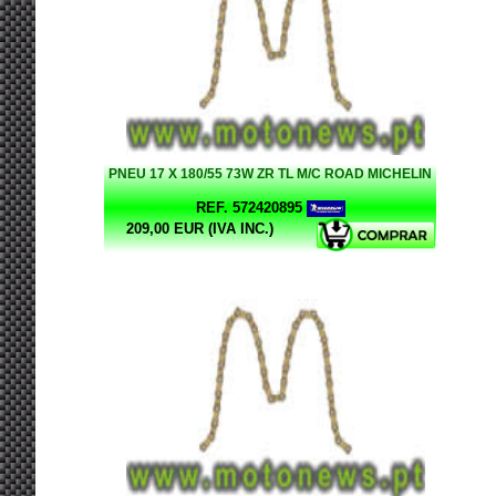
PNEU 17 X 180/55 73W ZR TL M/C ROAD MICHELIN
REF. 572420895
209,00 EUR (IVA INC.)