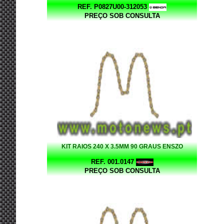
REF. P0827U00-312053
PREÇO SOB CONSULTA
KIT RAIOS 240 X 3.5MM 90 GRAUS ENSZO
REF. 001.0147
PREÇO SOB CONSULTA