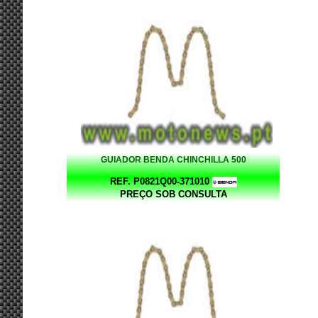
GUIADOR BENDA CHINCHILLA 500
REF. P0821Q00-371010
PREÇO SOB CONSULTA