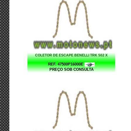
COLETOR DE ESCAPE BENELLI TRK 502 X
REF. 47500P16000E
PREÇO SOB CONSULTA