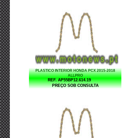
PLASTICO INTERIOR HONDA PCX 2015-2018
ALLPRO
REF. AP55BP12.614.19
PREÇO SOB CONSULTA