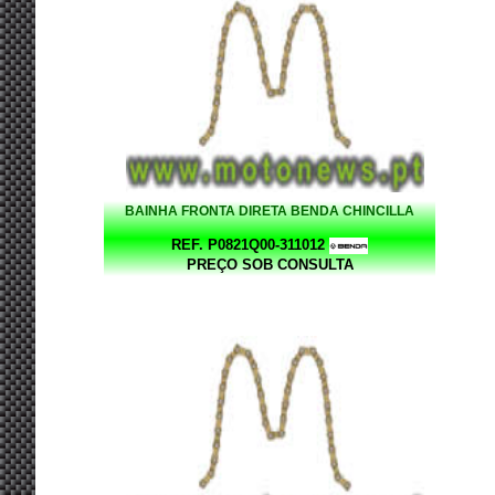
BAINHA FRONTA DIRETA BENDA CHINCILLA
REF. P0821Q00-311012
PREÇO SOB CONSULTA