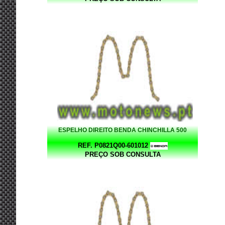
ESPELHO DIREITO BENDA CHINCHILLA 500
REF. P0821Q00-601012
PREÇO SOB CONSULTA