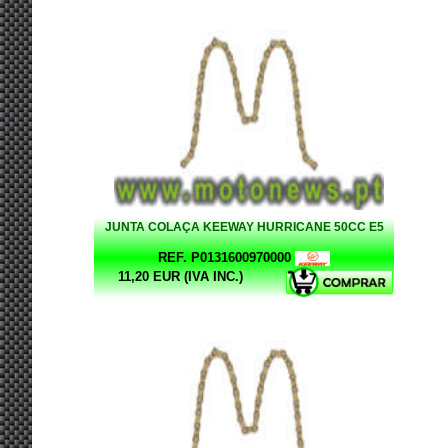
JUNTA COLAÇA KEEWAY HURRICANE 50CC E5
REF. P0131600970000
11,20 EUR (IVA INC.)