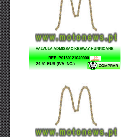
VALVULA ADMISSAO KEEWAY HURRICANE
REF. P0130121040000
24,51 EUR (IVA INC.)