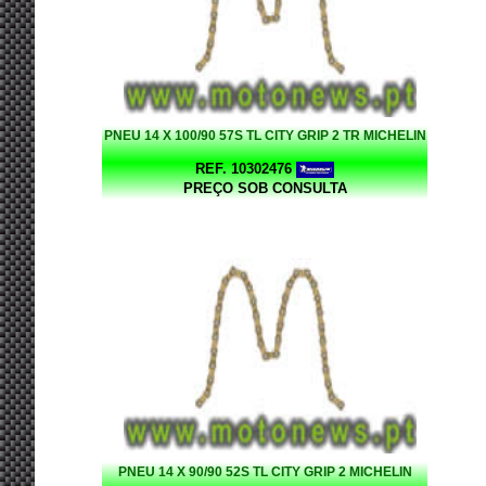
PNEU 14 X 100/90 57S TL CITY GRIP 2 TR MICHELIN
REF. 10302476
PREÇO SOB CONSULTA
PNEU 14 X 90/90 52S TL CITY GRIP 2 MICHELIN