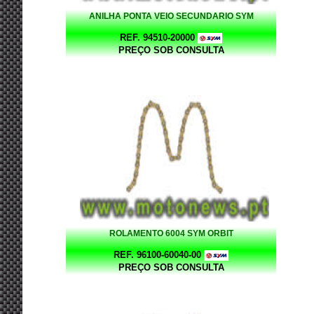
ANILHA PONTA VEIO SECUNDARIO SYM
REF. 94510-20000
PREÇO SOB CONSULTA
ROLAMENTO 6004 SYM ORBIT
REF. 96100-60040-00
PREÇO SOB CONSULTA