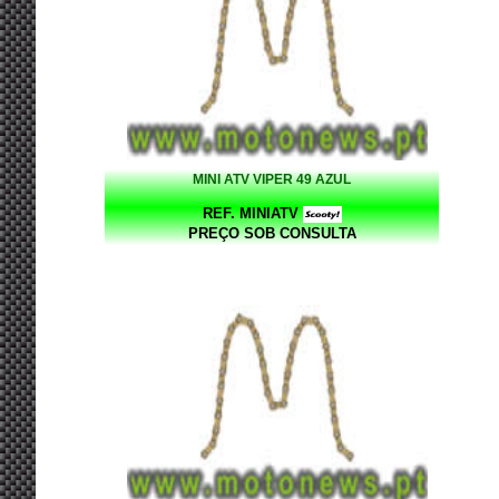
MINI ATV VIPER 49 AZUL
REF. MINIATV
PREÇO SOB CONSULTA