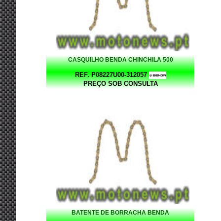
CASQUILHO BENDA CHINCHILA 500
REF. P08227U00-312057
PREÇO SOB CONSULTA
BATENTE DE BORRACHA BENDA