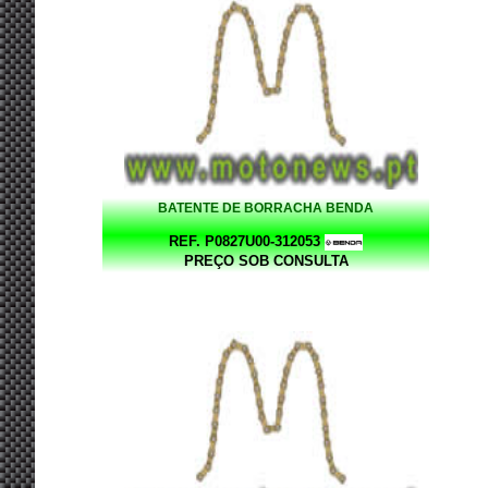
BATENTE DE BORRACHA BENDA
REF. P0827U00-312053
PREÇO SOB CONSULTA