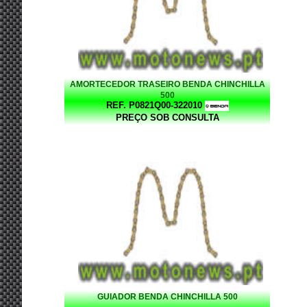
AMORTECEDOR TRASEIRO BENDA CHINCHILLA
500
REF. P0821Q00-322010
PREÇO SOB CONSULTA
GUIADOR BENDA CHINCHILLA 500