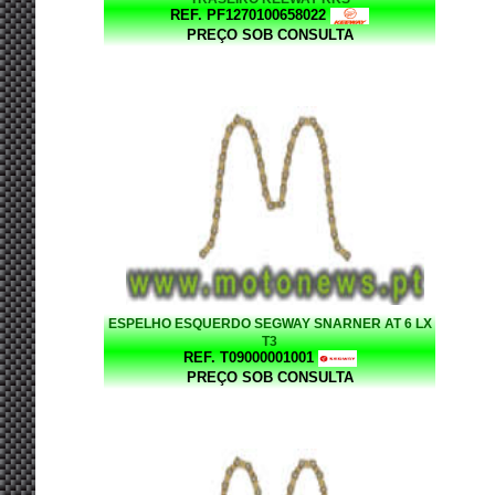
REF. PF1270100658022
PREÇO SOB CONSULTA
ESPELHO ESQUERDO SEGWAY SNARNER AT 6 LX
T3
REF. T09000001001
PREÇO SOB CONSULTA