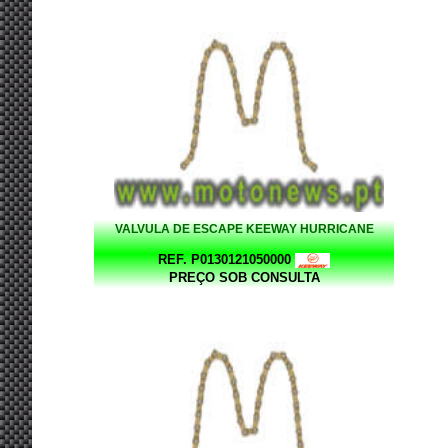
VALVULA DE ESCAPE KEEWAY HURRICANE
REF. P0130121050000
PREÇO SOB CONSULTA