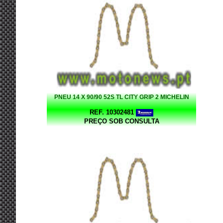
PNEU 14 X 90/90 52S TL CITY GRIP 2 MICHELIN
REF. 10302481
PREÇO SOB CONSULTA