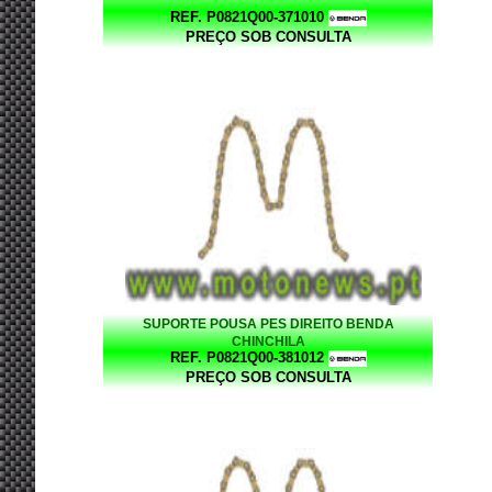
REF. P0821Q00-371010
PREÇO SOB CONSULTA
SUPORTE POUSA PES DIREITO BENDA
CHINCHILA
REF. P0821Q00-381012
PREÇO SOB CONSULTA