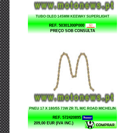
TUBO OLEO 145MM KEEWAY SUPERLIGHT
REF. 50301J00P000
PREÇO SOB CONSULTA
PNEU 17 X 180/55 73W ZR TL M/C ROAD MICHELIN
REF. 572420895
209,00 EUR (IVA INC.)