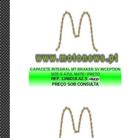
CAPACETE INTEGRAL MT BRAKER SV INCEPTION
SIZE-S AZUL MATE / PRETO
REF. 1346D18.AZ.S
PREÇO SOB CONSULTA