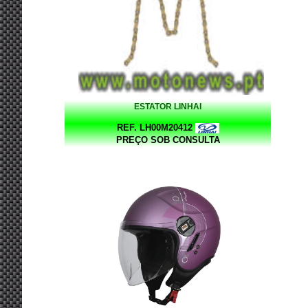
ESTATOR LINHAI
REF. LH00M20412
PREÇO SOB CONSULTA