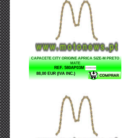
CAPACETE CITY ORIGINE APRICA SIZE-M PRETO
MATE
REF. 580AP03M
88,00 EUR (IVA INC.)