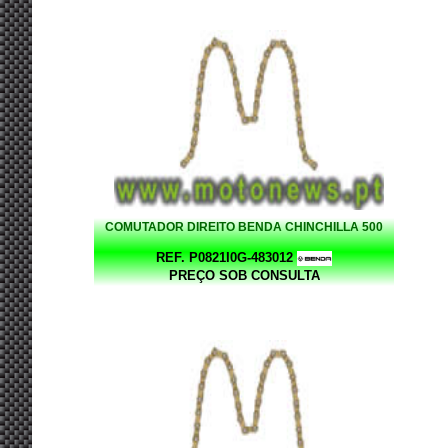
COMUTADOR DIREITO BENDA CHINCHILLA 500
REF. P0821I0G-483012
PREÇO SOB CONSULTA