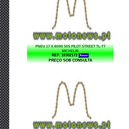
PNEU 17 X 80/90 50S PILOT STREET TL-TT
MICHELIN
REF. 10302172
PREÇO SOB CONSULTA