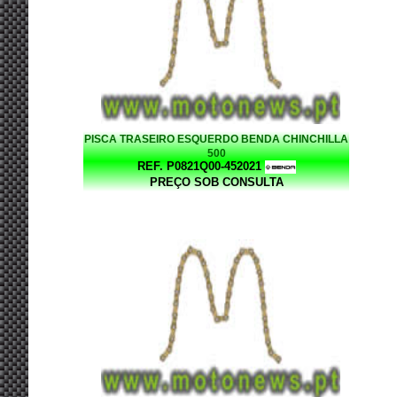
PISCA TRASEIRO ESQUERDO BENDA CHINCHILLA
500
REF. P0821Q00-452021
PREÇO SOB CONSULTA