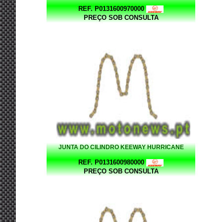
REF. P0131600970000
PREÇO SOB CONSULTA
JUNTA DO CILINDRO KEEWAY HURRICANE
REF. P0131600980000
PREÇO SOB CONSULTA