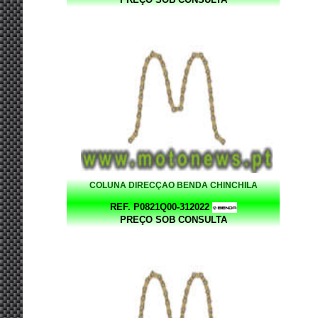
COLUNA DIRECÇAO BENDA CHINCHILA
REF. P0821Q00-312022
PREÇO SOB CONSULTA