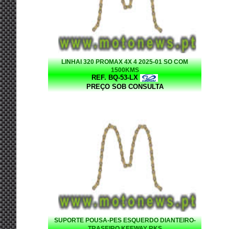
LINHAI 320 PROMAX 4X 4 2025-01 SO COM
1500KMS
REF. BQ-53-LX
PREÇO SOB CONSULTA
SUPORTE POUSA-PES ESQUERDO DIANTEIRO-
TRASEIRO KEEWAY RKS