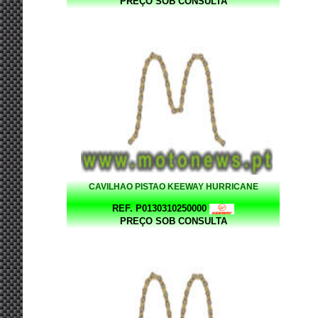
PREÇO SOB CONSULTA
CAVILHAO PISTAO KEEWAY HURRICANE
REF. P0130310250000
PREÇO SOB CONSULTA