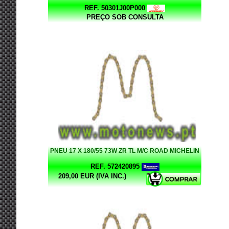
REF. 50301J00P000
PREÇO SOB CONSULTA
PNEU 17 X 180/55 73W ZR TL M/C ROAD MICHELIN
REF. 572420895
209,00 EUR (IVA INC.)