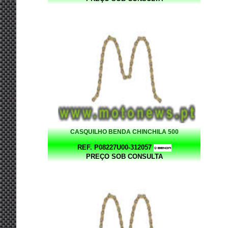
CASQUILHO BENDA CHINCHILA 500
REF. P08227U00-312057
PREÇO SOB CONSULTA