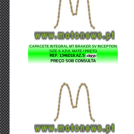
CAPACETE INTEGRAL MT BRAKER SV INCEPTION
SIZE-S AZUL MATE / PRETO
REF. 1346D18.AZ.S
PREÇO SOB CONSULTA