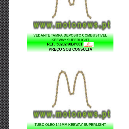
VEDANTE TAMPA DEPOSITO COMBUSTIVEL
KEEWAY SUPERLIGHT
REF. 50202K0BP001
PREÇO SOB CONSULTA
TUBO OLEO 145MM KEEWAY SUPERLIGHT