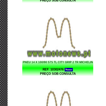
PREÇO SOB CONSULTA
PNEU 14 X 100/90 57S TL CITY GRIP 2 TR MICHELIN
REF. 10302476
PREÇO SOB CONSULTA