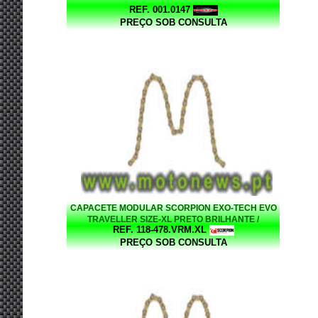
REF. 001.0147
PREÇO SOB CONSULTA
CAPACETE MODULAR SCORPION EXO-TECH EVO
TRAVELLER SIZE-XL PRETO BRILHANTE /
REF. 118-478.VRM.XL
VERMELHO
PREÇO SOB CONSULTA