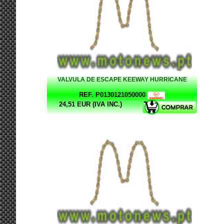
VALVULA DE ESCAPE KEEWAY HURRICANE
REF. P0130121050000
24,51 EUR (IVA INC.)