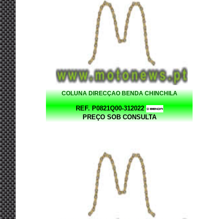
COLUNA DIRECÇAO BENDA CHINCHILA
REF. P0821Q00-312022
PREÇO SOB CONSULTA