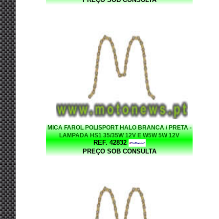
MICA FAROL POLISPORT HALO BRANCA / PRETA -
LAMPADA HS1 35/35W 12V E W5W 5W 12V
REF. 42832
PREÇO SOB CONSULTA