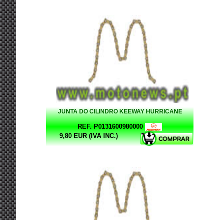
JUNTA DO CILINDRO KEEWAY HURRICANE
REF. P0131600980000
9,80 EUR (IVA INC.)