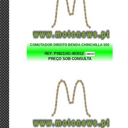
COMUTADOR DIREITO BENDA CHINCHILLA 500
REF. P0821I0G-483012
PREÇO SOB CONSULTA