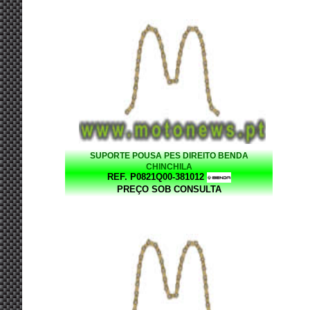
SUPORTE POUSA PES DIREITO BENDA
CHINCHILA
REF. P0821Q00-381012
PREÇO SOB CONSULTA