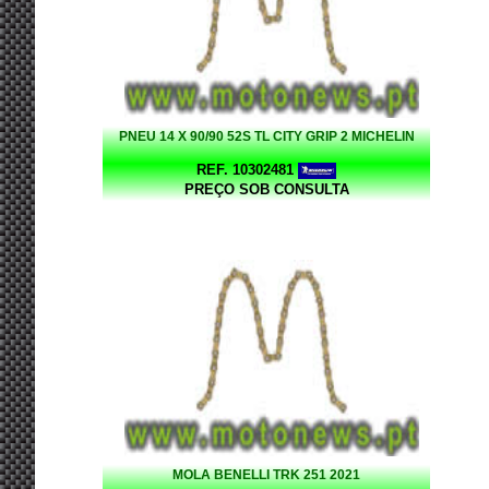
PNEU 14 X 90/90 52S TL CITY GRIP 2 MICHELIN
REF. 10302481
PREÇO SOB CONSULTA
MOLA BENELLI TRK 251 2021