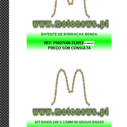
BATENTE DE BORRACHA BENDA
REF. P0827U00-312053
PREÇO SOB CONSULTA
KIT RAIOS 240 X 3.5MM 90 GRAUS ENSZO