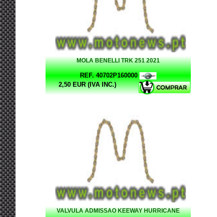
MOLA BENELLI TRK 251 2021
REF. 40702P160000
2,50 EUR (IVA INC.)
VALVULA ADMISSAO KEEWAY HURRICANE