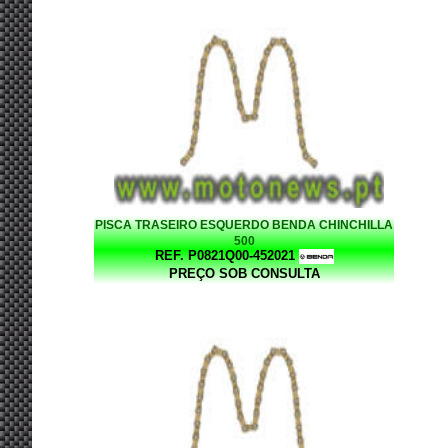
PISCA TRASEIRO ESQUERDO BENDA CHINCHILLA
500
REF. P0821Q00-452021
PREÇO SOB CONSULTA