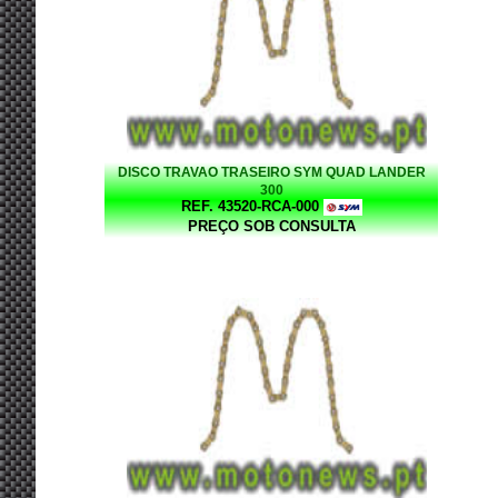
DISCO TRAVAO TRASEIRO SYM QUAD LANDER
300
REF. 43520-RCA-000
PREÇO SOB CONSULTA