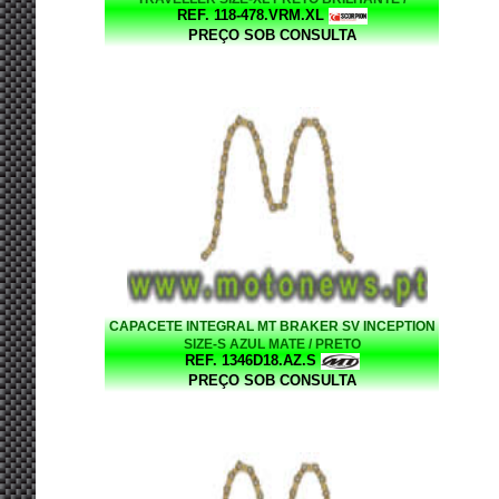
REF. 118-478.VRM.XL
VERMELHO
PREÇO SOB CONSULTA
CAPACETE INTEGRAL MT BRAKER SV INCEPTION
SIZE-S AZUL MATE / PRETO
REF. 1346D18.AZ.S
PREÇO SOB CONSULTA