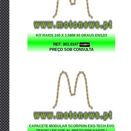
KIT RAIOS 240 X 3.5MM 90 GRAUS ENSZO
REF. 001.0147
PREÇO SOB CONSULTA
CAPACETE MODULAR SCORPION EXO-TECH EVO
TRAVELLER SIZE-XL PRETO BRILHANTE /