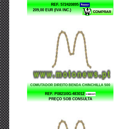
REF. 572420895
209,00 EUR (IVA INC.)
COMUTADOR DIREITO BENDA CHINCHILLA 500
REF. P0821I0G-483012
PREÇO SOB CONSULTA