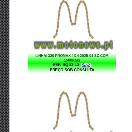
LINHAI 320 PROMAX 4X 4 2025-01 SO COM
1500KMS
REF. BQ-53-LX
PREÇO SOB CONSULTA