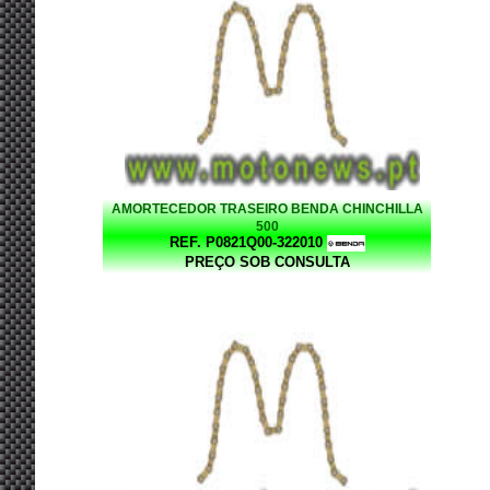
AMORTECEDOR TRASEIRO BENDA CHINCHILLA
500
REF. P0821Q00-322010
PREÇO SOB CONSULTA