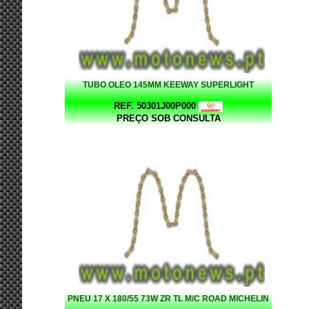
TUBO OLEO 145MM KEEWAY SUPERLIGHT
REF. 50301J00P000
PREÇO SOB CONSULTA
PNEU 17 X 180/55 73W ZR TL M/C ROAD MICHELIN