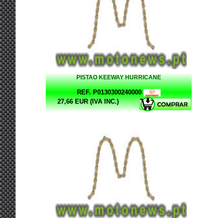
PISTAO KEEWAY HURRICANE
REF. P0130300240000
27,66 EUR (IVA INC.)