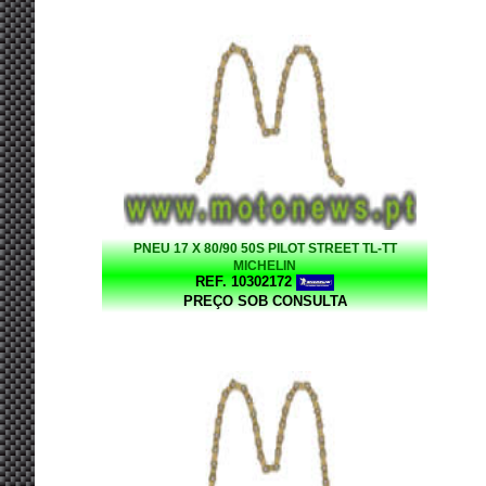
PNEU 17 X 80/90 50S PILOT STREET TL-TT
MICHELIN
REF. 10302172
PREÇO SOB CONSULTA