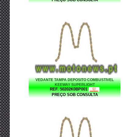
VEDANTE TAMPA DEPOSITO COMBUSTIVEL
KEEWAY SUPERLIGHT
REF. 50202K0BP001
PREÇO SOB CONSULTA