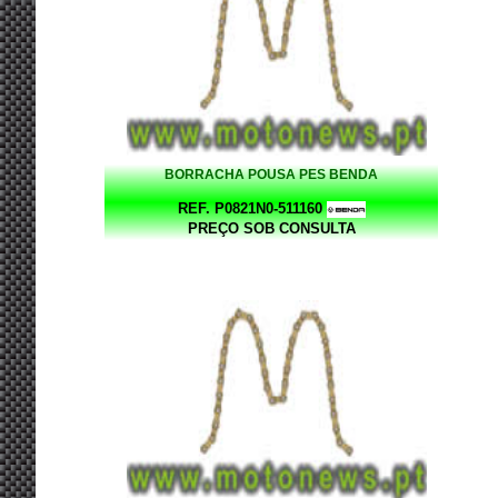
BORRACHA POUSA PES BENDA
REF. P0821N0-511160
PREÇO SOB CONSULTA