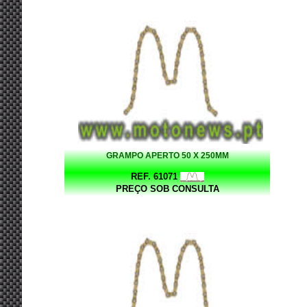
GRAMPO APERTO 50 X 250MM
REF. 61071
PREÇO SOB CONSULTA