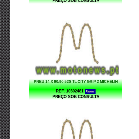
PREÇO SOB CONSULTA
PNEU 14 X 90/90 52S TL CITY GRIP 2 MICHELIN
REF. 10302481
PREÇO SOB CONSULTA