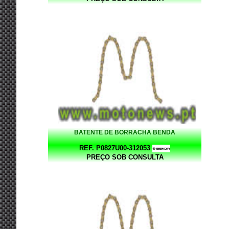
BATENTE DE BORRACHA BENDA
REF. P0827U00-312053
PREÇO SOB CONSULTA