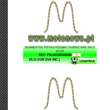
SEGMENTOS PISTAO KEEWAY HURRICANE 50CC
4T E5
REF. P0130330500000
29,11 EUR (IVA INC.)