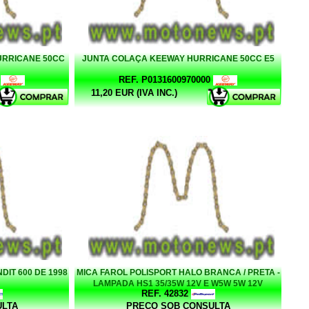
URRICANE 50CC
JUNTA COLAÇA KEEWAY HURRICANE 50CC E5
REF. P0131600970000
11,20 EUR (IVA INC.)
IT 600 DE 1998
MICA FAROL POLISPORT HALO BRANCA / PRETA -
LAMPADA HS1 35/35W 12V E W5W 5W 12V
REF. 42832
ULTA
PREÇO SOB CONSULTA