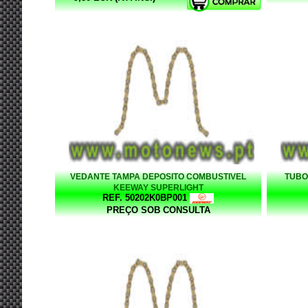
VEDANTE TAMPA DEPOSITO COMBUSTIVEL
TUBO
KEEWAY SUPERLIGHT
REF. 50202K0BP001
PREÇO SOB CONSULTA