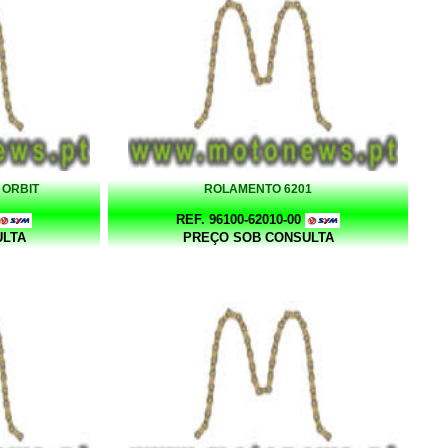
 ORBIT
ROLAMENTO 6201
REF. 96100-62010-00
ULTA
PREÇO SOB CONSULTA