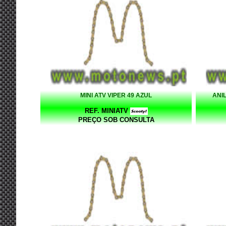
MINI ATV VIPER 49 AZUL
ANI
REF. MINIATV
PREÇO SOB CONSULTA