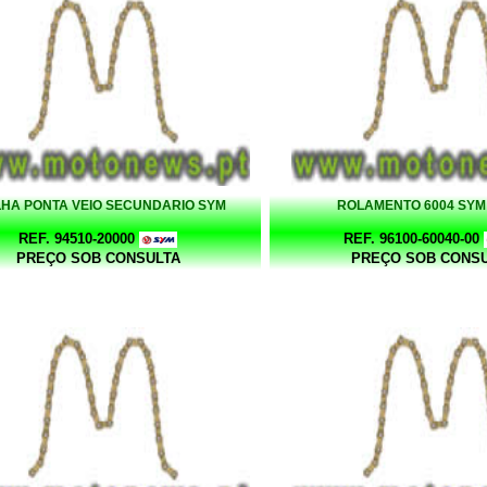
LHA PONTA VEIO SECUNDARIO SYM
ROLAMENTO 6004 SYM
REF. 94510-20000
REF. 96100-60040-00
PREÇO SOB CONSULTA
PREÇO SOB CONS