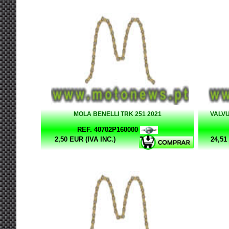
MOLA BENELLI TRK 251 2021
VALV
REF. 40702P160000
2,50 EUR (IVA INC.)
24,51