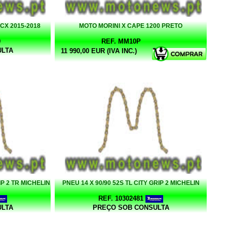
CX 2015-2018
MOTO MORINI X CAPE 1200 PRETO
9
REF. MM10P
ULTA
11 990,00 EUR (IVA INC.)
IP 2 TR MICHELIN
PNEU 14 X 90/90 52S TL CITY GRIP 2 MICHELIN
REF. 10302481
ULTA
PREÇO SOB CONSULTA