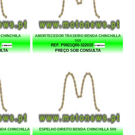
CHINCHILA
AMORTECEDOR TRASEIRO BENDA CHINCHILLA
500
2
REF. P0821Q00-322010
ULTA
PREÇO SOB CONSULTA
NDA CHINCHILLA
ESPELHO DIREITO BENDA CHINCHILLA 500