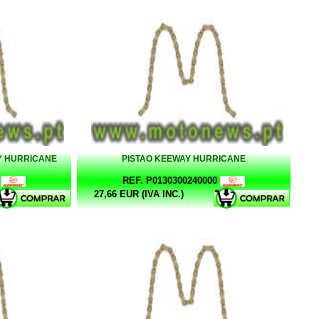
Y HURRICANE
PISTAO KEEWAY HURRICANE
REF. P0130300240000
27,66 EUR (IVA INC.)