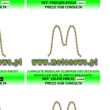
1
REF. P0821Q00-601012
ULTA
PREÇO SOB CONSULTA
GRAUS ENSZO
CAPACETE MODULAR SCORPION EXO-TECH EVO
TRAVELLER SIZE-XL PRETO BRILHANTE /
REF. 118-478.VRM.XL
VERMELHO
ULTA
PREÇO SOB CONSULTA