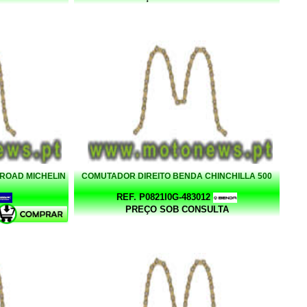
C ROAD MICHELIN
COMUTADOR DIREITO BENDA CHINCHILLA 500
REF. P0821I0G-483012
PREÇO SOB CONSULTA