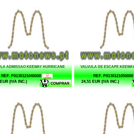
ULA ADMISSAO KEEWAY HURRICANE
VALVULA DE ESCAPE KEEWA
REF. P0130121040000
REF. P0130121050000
 EUR (IVA INC.)
24,51 EUR (IVA INC.)