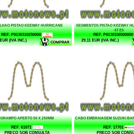
ILHAO PISTAO KEEWAY HURRICANE
SEGMENTOS PISTAO KEEWAY H
4T E5
REF. P0130310250000
REF. P0130330500000
 EUR (IVA INC.)
29,11 EUR (IVA INC.)
GRAMPO APERTO 50 X 250MM
CABO EMBRAIAGEM SUZUKI BAND
REF. 61071
REF. 17701
PREÇO SOB CONSULTA
PREÇO SOB CONS