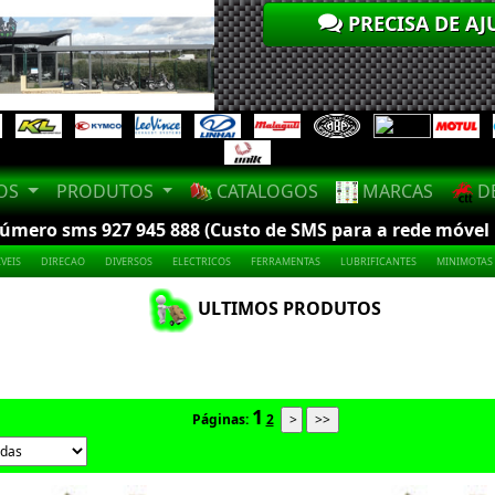
PRECISA DE AJ
LOS
PRODUTOS
CATALOGOS
MARCAS
DE
mero sms 927 945 888 (Custo de SMS para a rede móvel na
VEIS
DIRECAO
DIVERSOS
ELECTRICOS
FERRAMENTAS
LUBRIFICANTES
MINIMOTAS
ULTIMOS PRODUTOS
1
Páginas:
2