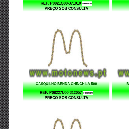
REF. P0821Q00-371010
PREÇO SOB CONSULTA
CASQUILHO BENDA CHINCHILA 500
B
REF. P08227U00-312057
PREÇO SOB CONSULTA