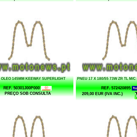
 OLEO 145MM KEEWAY SUPERLIGHT
PNEU 17 X 180/55 73W ZR TL M/
REF. 50301J00P000
REF. 572420895
PREÇO SOB CONSULTA
209,00 EUR (IVA INC.)