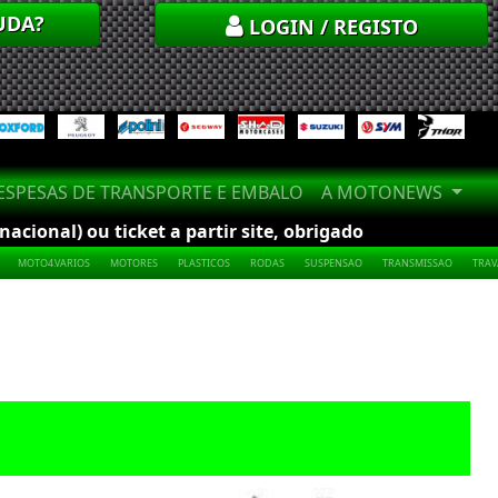
UDA?
LOGIN / REGISTO
SPESAS DE TRANSPORTE E EMBALO
A MOTONEWS
cional) ou ticket a partir site, obrigado
MOTO4.VARIOS
MOTORES
PLASTICOS
RODAS
SUSPENSAO
TRANSMISSAO
TRA