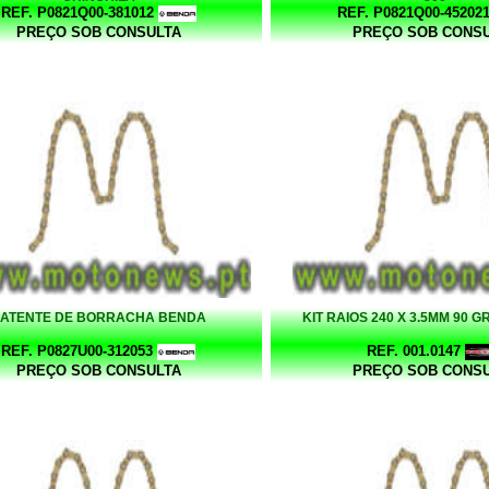
REF. P0821Q00-381012
REF. P0821Q00-45202
PREÇO SOB CONSULTA
PREÇO SOB CONS
ATENTE DE BORRACHA BENDA
KIT RAIOS 240 X 3.5MM 90 
REF. P0827U00-312053
REF. 001.0147
PREÇO SOB CONSULTA
PREÇO SOB CONS