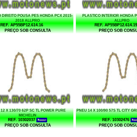
 DIREITO POUSA PES HONDA PCX 2015-
PLASTICO INTERIOR HONDA P
2018 ALLPRO
ALLPRO
REF. AP55BP12.614.16
REF. AP55BP12.614.1
PREÇO SOB CONSULTA
PREÇO SOB CONS
12 X 130/70 62P SC TL POWER PURE
PNEU 14 X 100/90 57S TL CITY GR
MICHELIN
REF. 10302037
REF. 10302476
PREÇO SOB CONSULTA
PREÇO SOB CONS