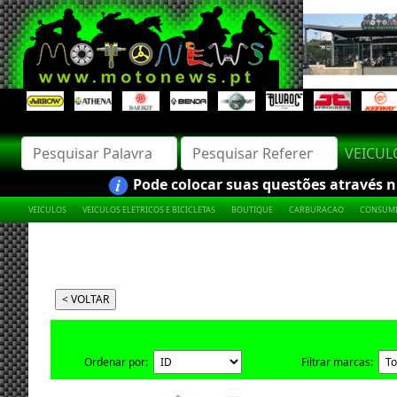
VEICU
Pode colocar suas questões através nú
VEICULOS
VEICULOS ELETRICOS E BICICLETAS
BOUTIQUE
CARBURACAO
CONSUMI
Ordenar por:
Filtrar marcas: