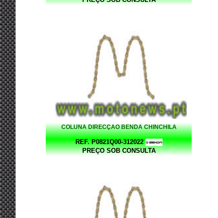
COLUNA DIRECÇAO BENDA CHINCHILA
REF. P0821Q00-312022
PREÇO SOB CONSULTA