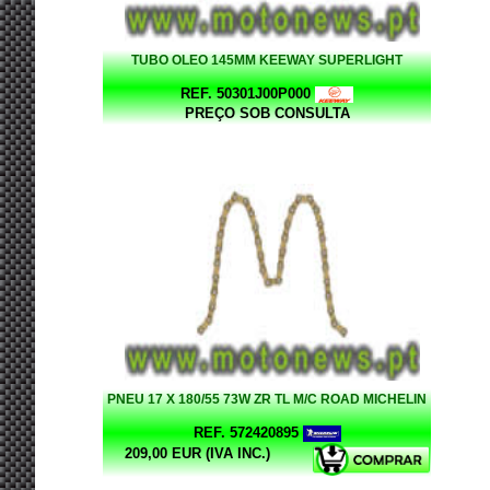
TUBO OLEO 145MM KEEWAY SUPERLIGHT
REF. 50301J00P000
PREÇO SOB CONSULTA
PNEU 17 X 180/55 73W ZR TL M/C ROAD MICHELIN
REF. 572420895
209,00 EUR (IVA INC.)