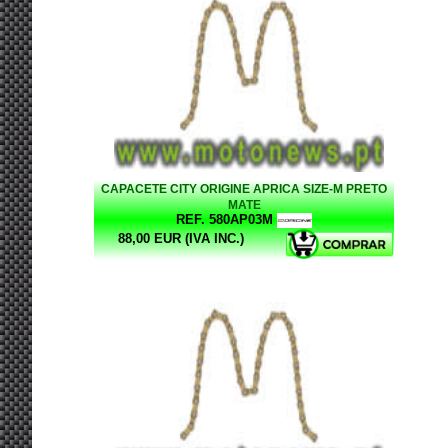
CAPACETE CITY ORIGINE APRICA SIZE-M PRETO
MATE
REF. 580AP03M
88,00 EUR (IVA INC.)