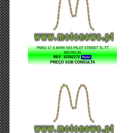
PNEU 17 X 80/90 50S PILOT STREET TL-TT
MICHELIN
REF. 10302172
PREÇO SOB CONSULTA