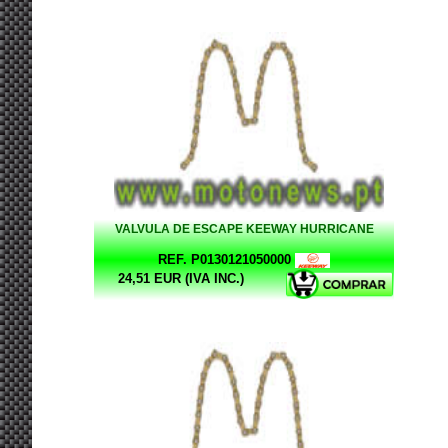
VALVULA DE ESCAPE KEEWAY HURRICANE
REF. P0130121050000
24,51 EUR (IVA INC.)