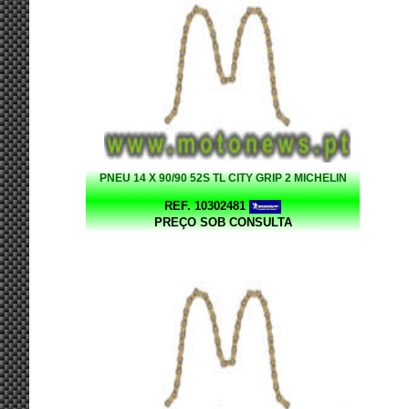
PNEU 14 X 90/90 52S TL CITY GRIP 2 MICHELIN
REF. 10302481
PREÇO SOB CONSULTA