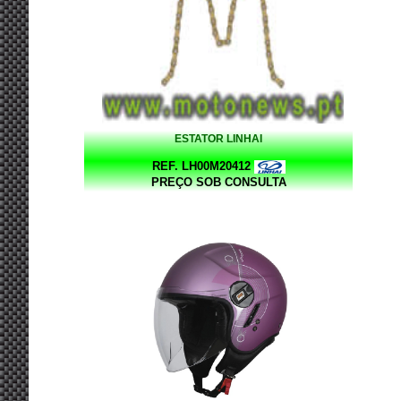
ESTATOR LINHAI
REF. LH00M20412
PREÇO SOB CONSULTA