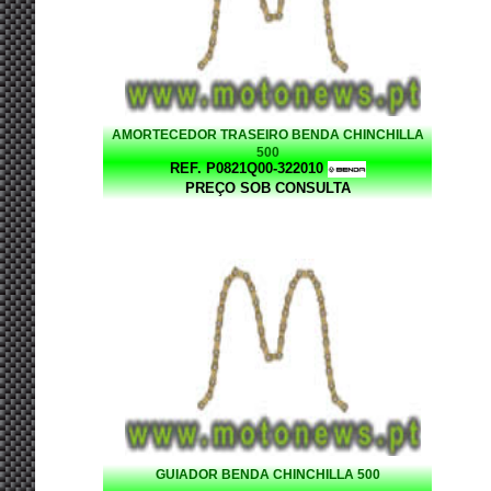
AMORTECEDOR TRASEIRO BENDA CHINCHILLA
500
REF. P0821Q00-322010
PREÇO SOB CONSULTA
GUIADOR BENDA CHINCHILLA 500