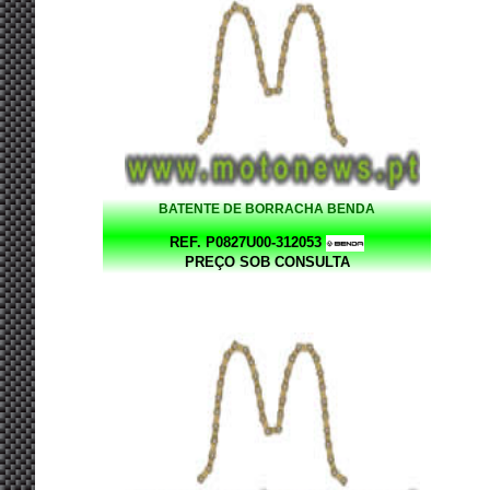
BATENTE DE BORRACHA BENDA
REF. P0827U00-312053
PREÇO SOB CONSULTA