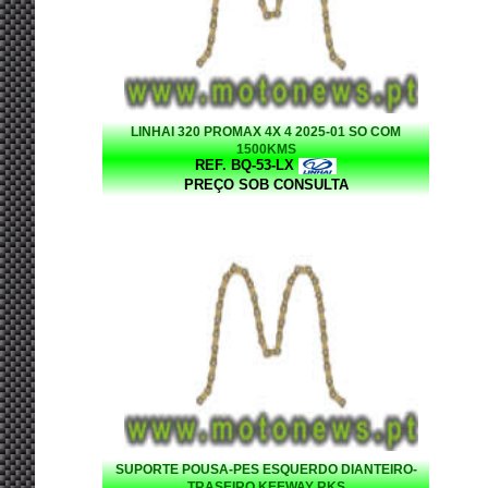
LINHAI 320 PROMAX 4X 4 2025-01 SO COM
1500KMS
REF. BQ-53-LX
PREÇO SOB CONSULTA
SUPORTE POUSA-PES ESQUERDO DIANTEIRO-
TRASEIRO KEEWAY RKS