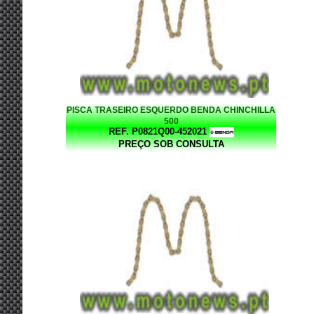
PISCA TRASEIRO ESQUERDO BENDA CHINCHILLA
500
REF. P0821Q00-452021
PREÇO SOB CONSULTA