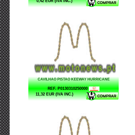
0,42 EUR (IVA INC.)
CAVILHAO PISTAO KEEWAY HURRICANE
REF. P0130310250000
11,32 EUR (IVA INC.)