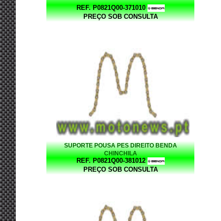
REF. P0821Q00-371010
PREÇO SOB CONSULTA
SUPORTE POUSA PES DIREITO BENDA
CHINCHILA
REF. P0821Q00-381012
PREÇO SOB CONSULTA