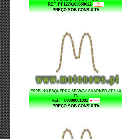
REF. PF1270100658022
PREÇO SOB CONSULTA
ESPELHO ESQUERDO SEGWAY SNARNER AT 6 LX
T3
REF. T09000001001
PREÇO SOB CONSULTA