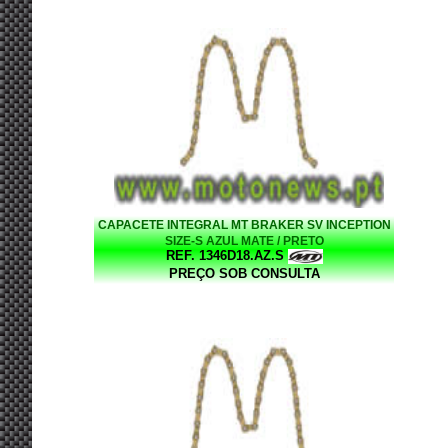
CAPACETE INTEGRAL MT BRAKER SV INCEPTION
SIZE-S AZUL MATE / PRETO
REF. 1346D18.AZ.S
PREÇO SOB CONSULTA