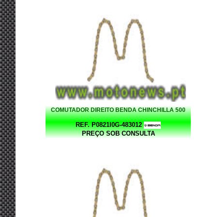
COMUTADOR DIREITO BENDA CHINCHILLA 500
REF. P0821I0G-483012
PREÇO SOB CONSULTA