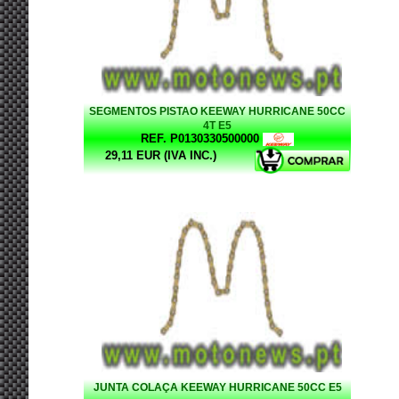
SEGMENTOS PISTAO KEEWAY HURRICANE 50CC
4T E5
REF. P0130330500000
29,11 EUR (IVA INC.)
JUNTA COLAÇA KEEWAY HURRICANE 50CC E5