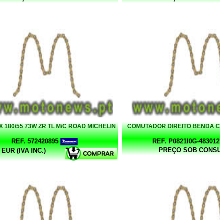
X 180/55 73W ZR TL M/C ROAD MICHELIN
COMUTADOR DIREITO BENDA C
REF. 572420895
REF. P0821I0G-483012
PREÇO SOB CONS
 EUR (IVA INC.)