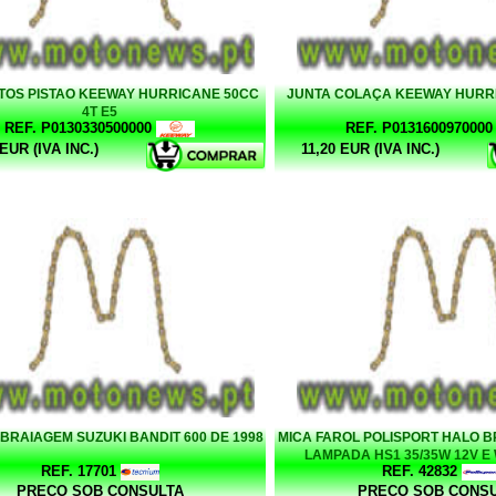
OS PISTAO KEEWAY HURRICANE 50CC
JUNTA COLAÇA KEEWAY HURRI
4T E5
REF. P0130330500000
REF. P0131600970000
 EUR (IVA INC.)
11,20 EUR (IVA INC.)
BRAIAGEM SUZUKI BANDIT 600 DE 1998
MICA FAROL POLISPORT HALO BR
LAMPADA HS1 35/35W 12V E
REF. 17701
REF. 42832
PREÇO SOB CONSULTA
PREÇO SOB CONS