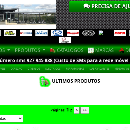
PRECISA DE AJ
LOS
PRODUTOS
CATALOGOS
MARCAS
DE
mero sms 927 945 888 (Custo de SMS para a rede móvel na
VEIS
DIRECAO
DIVERSOS
ELECTRICOS
FERRAMENTAS
LUBRIFICANTES
MINIMOTAS
ULTIMOS PRODUTOS
1
Páginas:
2