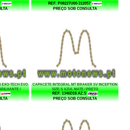
2
REF. P08227U00-312057
ULTA
PREÇO SOB CONSULTA
 EXO-TECH EVO
CAPACETE INTEGRAL MT BRAKER SV INCEPTION
BRILHANTE /
SIZE-S AZUL MATE / PRETO
REF. 1346D18.AZ.S
ULTA
PREÇO SOB CONSULTA