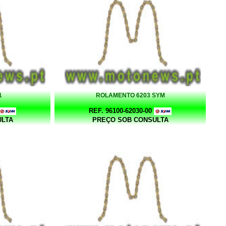
1
ROLAMENTO 6203 SYM
REF. 96100-62030-00
ULTA
PREÇO SOB CONSULTA