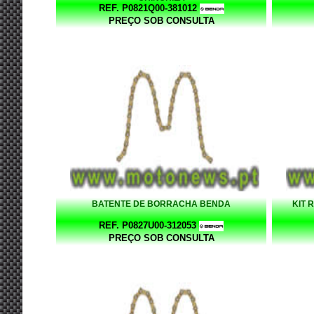
REF. P0821Q00-381012
PREÇO SOB CONSULTA
BATENTE DE BORRACHA BENDA
KIT 
REF. P0827U00-312053
PREÇO SOB CONSULTA