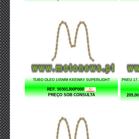
TUBO OLEO 145MM KEEWAY SUPERLIGHT
PNEU 17 
REF. 50301J00P000
PREÇO SOB CONSULTA
209,00