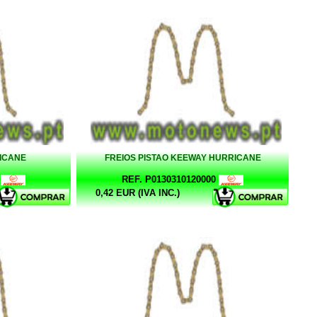
ICANE
FREIOS PISTAO KEEWAY HURRICANE
REF. P0130310120000
0,42 EUR (IVA INC.)