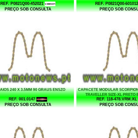
REF. P0821Q00-452021
REF. P0821Q00-60101
PREÇO SOB CONSULTA
PREÇO SOB CONS
RAIOS 240 X 3.5MM 90 GRAUS ENSZO
CAPACETE MODULAR SCORPION
TRAVELLER SIZE-XL PRETO 
REF. 001.0147
REF. 118-478.VRM.XL
VERMELHO
PREÇO SOB CONSULTA
PREÇO SOB CONS