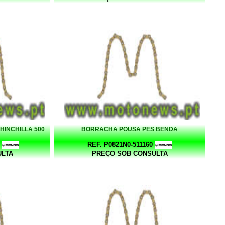
HINCHILLA 500
BORRACHA POUSA PES BENDA
REF. P0821N0-511160
ULTA
PREÇO SOB CONSULTA