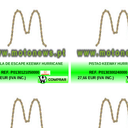
LA DE ESCAPE KEEWAY HURRICANE
PISTAO KEEWAY HURR
REF. P0130121050000
REF. P0130300240000
 EUR (IVA INC.)
27,66 EUR (IVA INC.)