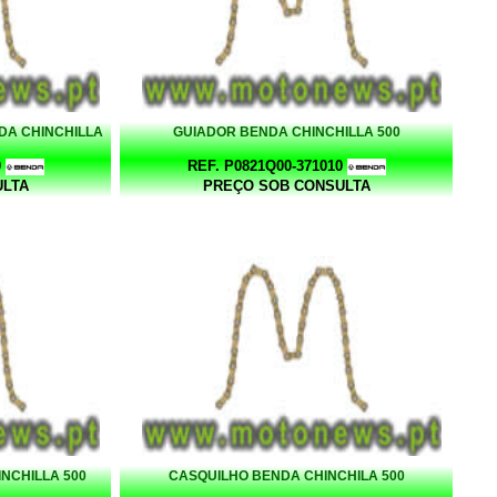
DA CHINCHILLA
GUIADOR BENDA CHINCHILLA 500
0
REF. P0821Q00-371010
ULTA
PREÇO SOB CONSULTA
NCHILLA 500
CASQUILHO BENDA CHINCHILA 500