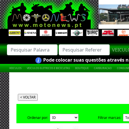
VEICU
Pode colocar suas questões através nú
VEICULOS
VEICULOS ELETRICOS E BICICLETAS
BOUTIQUE
CARBURACAO
CONSUMI
Ordenar por:
Filtrar marcas: