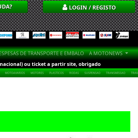
UDA?
LOGIN / REGISTO
SPESAS DE TRANSPORTE E EMBALO
A MOTONEWS
cional) ou ticket a partir site, obrigado
MOTO4.VARIOS
MOTORES
PLASTICOS
RODAS
SUSPENSAO
TRANSMISSAO
TRA