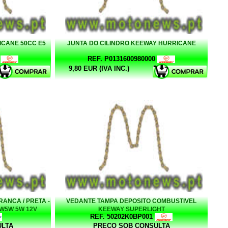
CANE 50CC E5
JUNTA DO CILINDRO KEEWAY HURRICANE
REF. P0131600980000
9,80 EUR (IVA INC.)
ANCA / PRETA -
VEDANTE TAMPA DEPOSITO COMBUSTIVEL
 W5W 5W 12V
KEEWAY SUPERLIGHT
REF. 50202K0BP001
ULTA
PREÇO SOB CONSULTA