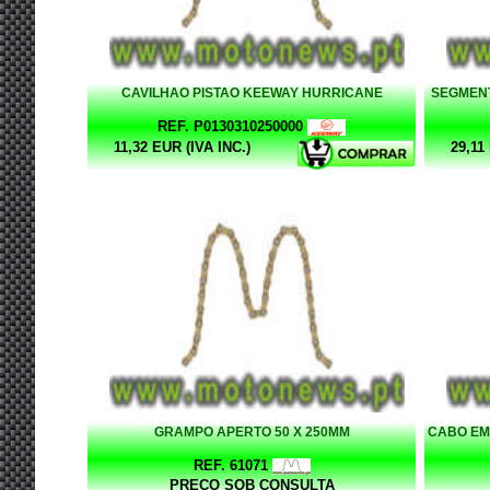
CAVILHAO PISTAO KEEWAY HURRICANE
SEGMENT
REF. P0130310250000
11,32 EUR (IVA INC.)
29,11
GRAMPO APERTO 50 X 250MM
CABO EM
REF. 61071
PREÇO SOB CONSULTA