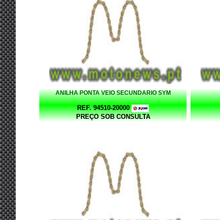
ANILHA PONTA VEIO SECUNDARIO SYM
REF. 94510-20000
PREÇO SOB CONSULTA