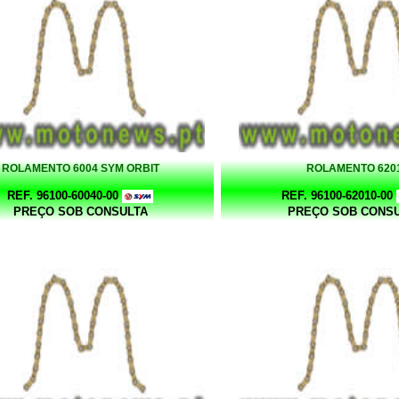
ROLAMENTO 6004 SYM ORBIT
ROLAMENTO 620
REF. 96100-60040-00
REF. 96100-62010-00
PREÇO SOB CONSULTA
PREÇO SOB CONS