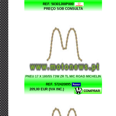
REF. 50301J00P000
PREÇO SOB CONSULTA
PNEU 17 X 180/55 73W ZR TL M/C ROAD MICHELIN
REF. 572420895
209,00 EUR (IVA INC.)