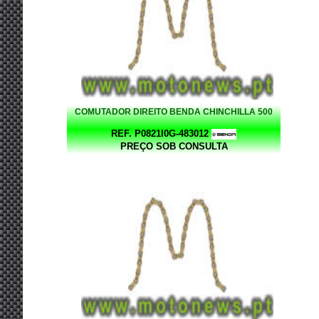
COMUTADOR DIREITO BENDA CHINCHILLA 500
REF. P0821I0G-483012
PREÇO SOB CONSULTA