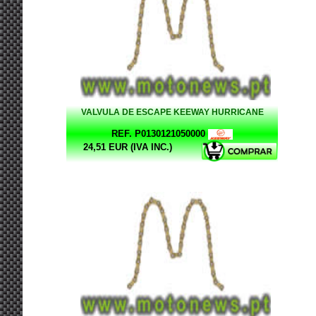
VALVULA DE ESCAPE KEEWAY HURRICANE
REF. P0130121050000
24,51 EUR (IVA INC.)