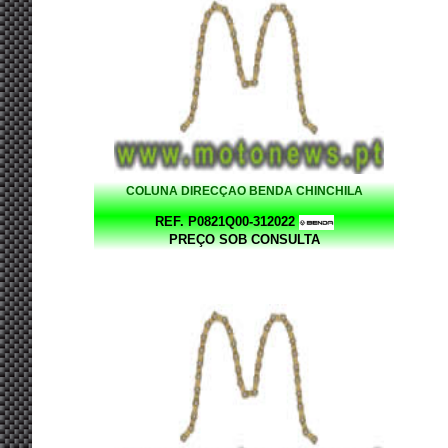
COLUNA DIRECÇAO BENDA CHINCHILA
REF. P0821Q00-312022
PREÇO SOB CONSULTA