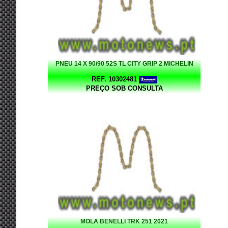
PNEU 14 X 90/90 52S TL CITY GRIP 2 MICHELIN
REF. 10302481
PREÇO SOB CONSULTA
MOLA BENELLI TRK 251 2021