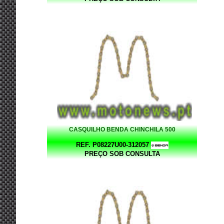
CASQUILHO BENDA CHINCHILA 500
REF. P08227U00-312057
PREÇO SOB CONSULTA