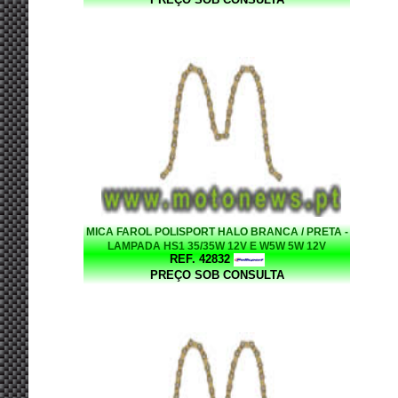
MICA FAROL POLISPORT HALO BRANCA / PRETA -
LAMPADA HS1 35/35W 12V E W5W 5W 12V
REF. 42832
PREÇO SOB CONSULTA