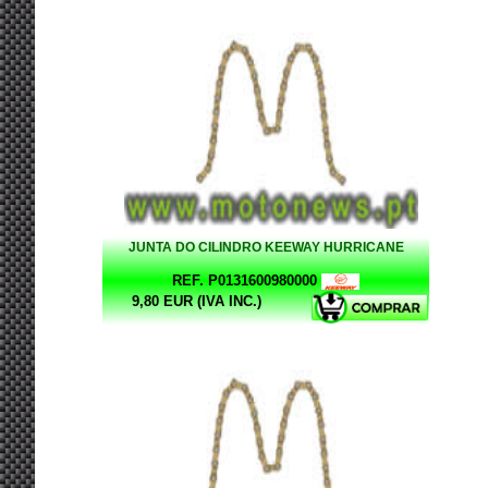
JUNTA DO CILINDRO KEEWAY HURRICANE
REF. P0131600980000
9,80 EUR (IVA INC.)