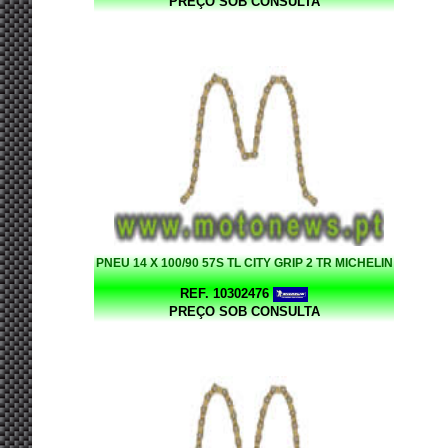
PREÇO SOB CONSULTA
PNEU 14 X 100/90 57S TL CITY GRIP 2 TR MICHELIN
REF. 10302476
PREÇO SOB CONSULTA