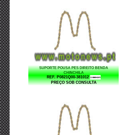
SUPORTE POUSA PES DIREITO BENDA
CHINCHILA
REF. P0821Q00-381012
PREÇO SOB CONSULTA