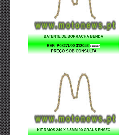
BATENTE DE BORRACHA BENDA
REF. P0827U00-312053
PREÇO SOB CONSULTA
KIT RAIOS 240 X 3.5MM 90 GRAUS ENSZO