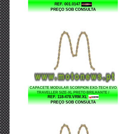
REF. 001.0147
PREÇO SOB CONSULTA
CAPACETE MODULAR SCORPION EXO-TECH EVO
TRAVELLER SIZE-XL PRETO BRILHANTE /
REF. 118-478.VRM.XL
VERMELHO
PREÇO SOB CONSULTA