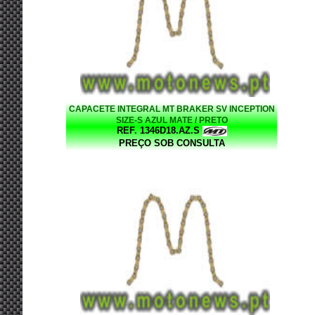
CAPACETE INTEGRAL MT BRAKER SV INCEPTION
SIZE-S AZUL MATE / PRETO
REF. 1346D18.AZ.S
PREÇO SOB CONSULTA