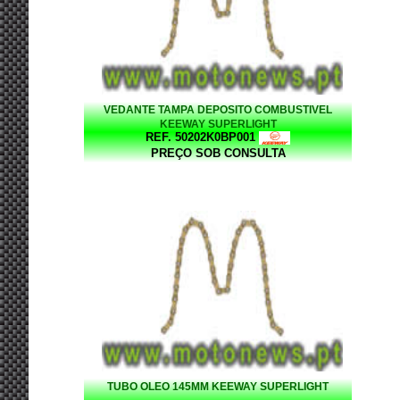
VEDANTE TAMPA DEPOSITO COMBUSTIVEL
KEEWAY SUPERLIGHT
REF. 50202K0BP001
PREÇO SOB CONSULTA
TUBO OLEO 145MM KEEWAY SUPERLIGHT