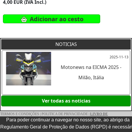
4,00 EUR (IVA Incl.)
Adicionar ao cesto
NOTICIAS
2025-11-13
Motonews na EICMA 2025 -
Milão, Itália
Ver todas as noticias
TERMOS E CONDIÇÕES
|
POLITICA DE PRIVACIDADE
|
LIVRO DE
Para poder continuar a navegar no nosso site, ao abrigo da
RECLAMAÇÕES ELETRONICO
|
CONTACTOS
|
FAQS
1997-2026 © Motonews | All rights reserved.
Regulamento Geral de Proteção de Dados (RGPD) é necessár