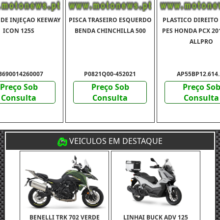
DE INJEÇAO KEEWAY
PISCA TRASEIRO ESQUERDO
PLASTICO DIREITO
ICON 125S
BENDA CHINCHILLA 500
PES HONDA PCX 20
ALLPRO
B690014260007
P0821Q00-452021
AP55BP12.614.
Preço Sob
Preço Sob
Preço So
Consulta
Consulta
Consulta
VEICULOS EM DESTAQUE
BENELLI TRK 702 VERDE
LINHAI BUCK ADV 125