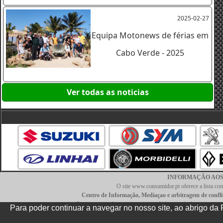
2025-02-27
Equipa Motonews de férias em
Cabo Verde - 2025
Ver todas as noticias
INFORMAÇÃO AOS CO
O site www.consumidor.pt oferece a lista comp
Centro de Informação, Mediaçao e arbitragem de confl
Esta empresa não se encontra vinculada por adesão ou imposiçã
Para poder continuar a navegar no nosso site, ao abrigo d
TERMOS E CONDIÇÕES
|
POLITICA DE PRIVACIDADE
|
LIVRO DE RECLAMAÇÕ