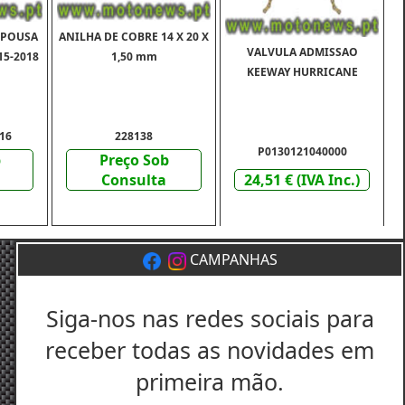
 POUSA
ANILHA DE COBRE 14 X 20 X
VALVULA ADMISSAO
15-2018
1,50 mm
KEEWAY HURRICANE
16
228138
P0130121040000
b
Preço Sob
Consulta
24,51 € (IVA Inc.)
CAMPANHAS
Siga-nos nas redes sociais para
receber todas as novidades em
primeira mão.