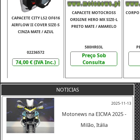
CAPACETE MOTOCROSS
CORPO 
CAPACETE CITY LS2 OF616
ORIGINE HERO MX SIZE-L
AIRFLOW II COVER SIZE-S
PRETO MATE / AMARELO
CINZA MATE / AZUL
580HR03L
P
02236572
Preço Sob
74,00 € (IVA Inc.)
Consulta
NOTICIAS
2025-11-13
Motonews na EICMA 2025 -
Milão, Itália