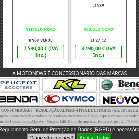
CINZA
VEICULO NOVO
VEICULO NOVO
BN68_VERDE
LH27_CZ
7 590,00 € (IVA
3 190,00 € (IVA
Inc.)
Inc.)
A MOTONEWS É CONCESSIONÁRIO DAS MARCAS
KL DUEL 125
NSUMIDORES - RESOLUÇÃO ALTERNATIVA DE LITÍGIOS (Art. 18º; da Lei nº; 
CINZENTO/VERMELHO
leta e actualizada das entidades de resolução alternativa de litígios, a que o consumidor pode 
itos de Consumo do Algarve
- Morada: Edif. Ninho de empresas, Estrada da penha, nº9 8005-
o legal decorrente de arbitragem necessária a qualquer entidade de resolução alternativa de li
a Regulamento Geral de Proteção de Dados (RGPD) é necessári
ES ELETRONICO
|
CONTACTOS
|
FAQS
VEICULO NOVO
O que são cookies?
Aceitar Todos