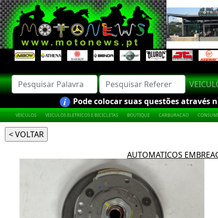
VEICU
Pode colocar suas questões através nú
VEICULOS
VEICULOS ELETRICOS E BICICLETAS
BOUTIQUE
CARBURACAO
CONSUMI
AUTOMATICOS EMBREA