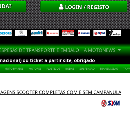
UDA?
LOGIN / REGISTO
SPESAS DE TRANSPORTE E EMBALO
A MOTONEWS
cional) ou ticket a partir site, obrigado
MOTO4.VARIOS
MOTORES
PLASTICOS
RODAS
SUSPENSAO
TRANSMISSAO
TRA
AGENS SCOOTER COMPLETAS COM E SEM CAMPANULA