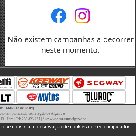
Não existem campanhas a decorrer
neste momento.
144/2015 de 08.09)
recorrer, destacando-se na região do Algarve o
131 Faro | Tel: 289 823 135 | Site: www.consumoalgarve.pt.
tígios. (A Motonews dispõe de Livro de Reclamações Eletronico)
o que consinta a preservação de cookies no seu computador.