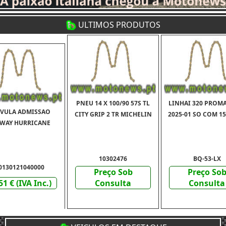
ULTIMOS PRODUTOS
PNEU 14 X 100/90 57S TL
LINHAI 320 PROMA
VULA ADMISSAO
CITY GRIP 2 TR MICHELIN
2025-01 SO COM 1
WAY HURRICANE
10302476
BQ-53-LX
0130121040000
Preço Sob
Preço So
51 € (IVA Inc.)
Consulta
Consulta