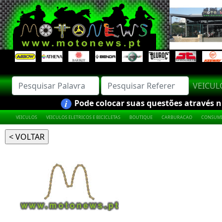
VEICU
Pode colocar suas questões através nú
VEICULOS
VEICULOS ELETRICOS E BICICLETAS
BOUTIQUE
CARBURACAO
CONSUMI