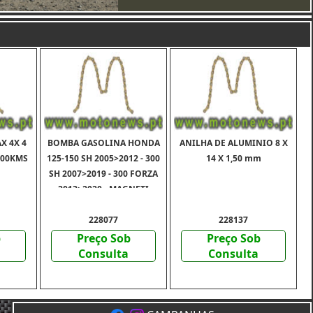
X 4X 4
BOMBA GASOLINA HONDA
ANILHA DE ALUMINIO 8 X
500KMS
125-150 SH 2005>2012 - 300
14 X 1,50 mm
SH 2007>2019 - 300 FORZA
2013>2020 - MAGNETI
MARELLI
228077
228137
b
Preço Sob
Preço Sob
Consulta
Consulta