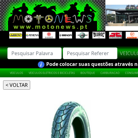
VEICU
Pode colocar suas questões através nú
VEICULOS
VEICULOS ELETRICOS E BICICLETAS
BOUTIQUE
CARBURACAO
CONSUMI